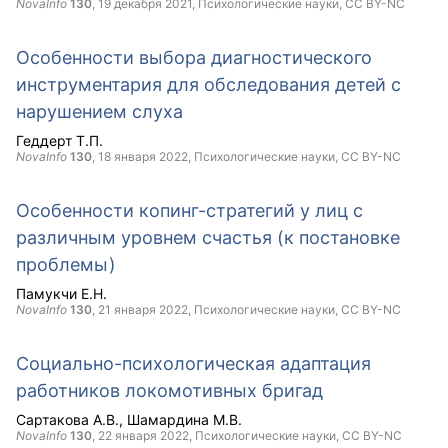
NovaInfo
130
,
19 декабря 2021
, Психологические науки,
CC BY-NC
Особенности выбора диагностического
инструментария для обследования детей с
нарушением слуха
Геддерт Т.П.
NovaInfo
130
,
18 января 2022
, Психологические науки,
CC BY-NC
Особенности копинг-стратегий у лиц с
различным уровнем счастья (к постановке
проблемы)
Памукчи Е.Н.
NovaInfo
130
,
21 января 2022
, Психологические науки,
CC BY-NC
Социально-психологическая адаптация
работников локомотивных бригад
Сартакова А.В.
Шамардина М.В.
NovaInfo
130
,
22 января 2022
, Психологические науки,
CC BY-NC