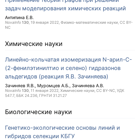
задач моделирования химических реакций
Антипина Е.В.
NovaInfo
130
,
19 января 2022
, Физико-математические науки,
CC BY-
NC
Химические науки
Линейно-кольчатая изомеризация N-арил-С-
(2-фенилэтинилтио и селено) гидразонов
альдегидов (реакция Я.В. Зачиняева)
Зачиняев Я.В.
Муромцев А.Б.
Зачиняева А.В.
NovaInfo
130
,
11 января 2022
, Химические науки,
CC BY-NC
, УДК
547.7, ББК 24.236, ГРНТИ 31.21.27
Биологические науки
Генетико-экологические основы линий и
гибридов селекции КБГУ