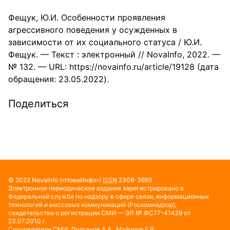
Фещук, Ю.И. Особенности проявления
агрессивного поведения у осужденных в
зависимости от их социального статуса / Ю.И.
Фещук. — Текст : электронный // NovaInfo, 2022. —
№ 132. — URL: https://novainfo.ru/article/19128 (дата
обращения: 23.05.2022).
Поделиться
© 2022
NovaInfo
(«НоваИнфо»)
ISSN
2308-3689
Электронное периодическое издание зарегистрировано в
Федеральной службе по надзору в сфере связи, информационных
технологий и массовых коммуникаций (Роскомнадзор),
свидетельство о регистрации СМИ — ЭЛ № ФС77-41429 от
23.07.2010 г.
Соучредители СМИ: Долганов А.А., Майоров Е.В.