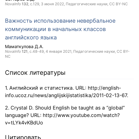
NovaInfo
132
, с.129,
3 июня 2022
, Педагогические науки,
CC BY-NC
Важность использование невербальное
коммуникации в начальных классов
английского языка
Маматкулова Д.А.
NovaInfo
121
, с.48-49,
4 января 2021
, Педагогические науки,
CC BY-
NC
Список литературы
Английский и статистика. URL: http://english-
info.ucoz.ru/news/anglijskijistatistika/2011-02-13-67.
Сrystal D. Should English be taught as a “global”
language? URL: http://www.youtube.com/watch?
v=tLYk4vKBdUo
Цитировать