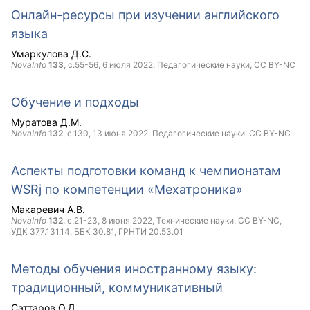
Онлайн-ресурсы при изучении английского
языка
Умаркулова Д.С.
NovaInfo
133
, с.55-56,
6 июля 2022
, Педагогические науки,
CC BY-NC
Обучение и подходы
Муратова Д.М.
NovaInfo
132
, с.130,
13 июня 2022
, Педагогические науки,
CC BY-NC
Аспекты подготовки команд к чемпионатам
WSRj по компетенции «Мехатроника»
Макаревич А.В.
NovaInfo
132
, с.21-23,
8 июня 2022
, Технические науки,
CC BY-NC
,
УДК 377.131.14, ББК 30.81, ГРНТИ 20.53.01
Методы обучения иностранному языку:
традиционный, коммуникативный
Саттаров О.Д.