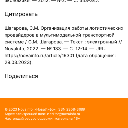
экономике. — 2012. — №2. — С. 343-347.
Цитировать
Шагарова, С.М. Организация работы логистических
провайдеров в мультимодальной транспортной
системе / С.М. Шагарова. — Текст : электронный //
NovaInfo, 2022. — № 133. — С. 12-14. — URL:
https://novainfo.ru/article/19301 (дата обращения:
29.03.2023).
Поделиться
©
2023
NovaInfo
(«НоваИнфо»)
ISSN
2308-3689
Адрес электронной почты:
editor@novainfo.ru
Настоящий ресурс содержит материалы 16+