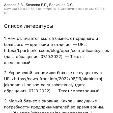
Алиева Е.В.
Бочкова Е.Г.
Васильев С.С.
NovaInfo
50
, с.82-86,
1 сентября 2016
, Экономические науки,
CC BY-
NC
Список литературы
Чем отличается малый бизнес от среднего и
большого — критерии и отличия. — URL:
https://f.partnerkin.com/blog/open/cem_otlicaetsya_bizn
(дата обращения: 07.10.2022). — Текст :
электронный
Украинской экономики больше не существует. —
URL: https://news-front.info/2022/08/19/ukrainskoj-
jekonomiki-bolshe-ne-sushhestvuet/ (дата
обращения: 07.10.2022). — Текст : электронный
Малый бизнес в Украине. Каковы насущные
потребности предпринимателей во время войны.