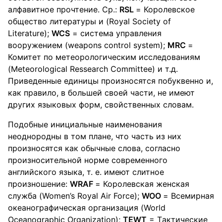
алфавитное прочтение. Ср.:
RSL
= Королевское
общество литературы и (Royal Society of
Literature);
WCS
= система управления
вооружением (weapons control system);
MRC
=
Комитет по метеорологическим исследованиям
(Meteorological Ressearch Committee) и т.д.
Приведенные единицы произносятся побуквенно и,
как правило, в большей своей части, не имеют
других языковых форм, свойственных словам.
Подобные инициальные наименования
неоднородны в том плане, что часть из них
произносятся как обычные слова, согласно
произносительной норме современного
английского языка, т. е. имеют слитное
произношение:
WRAF
= Королевская женская
служба (Women’s Royal Air Force);
WOO
= Всемирная
океанографическая организация (World
Oceanographic Organization);
TEWT
= Tактические