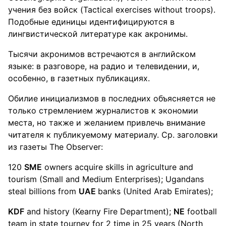
учения без войск (Tactical exercises without troops).
Подобные единицы идентифицируются в
лингвистической литературе как акронимы.
Тысячи акронимов встречаются в английском
языке: в разговоре, на радио и телевидении, и,
особенно, в газетных публикациях.
Обилие инициализмов в последних объясняется не
только стремлением журналистов к экономии
места, но также и желанием привлечь внимание
читателя к публикуемому материалу. Ср. заголовки
из газеты The Observer:
120
SME
owners acquire skills in agriculture and
tourism (Small and Medium Enterprises); Ugandans
steal billions from
UAE
banks (United Arab Emirates);
KDF
and history (Kearny Fire Department);
NE
football
team in state tourney for 2 time in 25 years (North