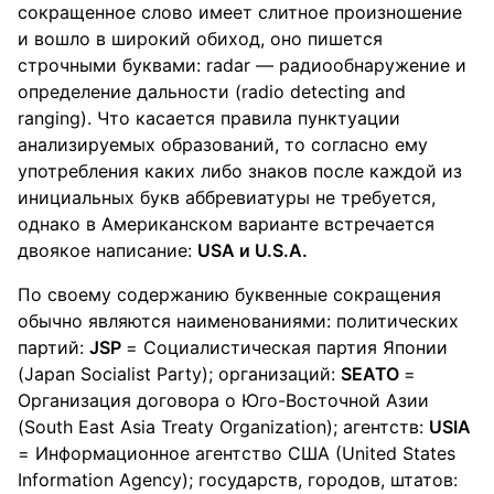
сокращенное слово имеет слитное произношение
и вошло в широкий обиход, оно пишется
строчными буквами: radar — радиообнаружение и
определение дальности (radio detecting and
ranging). Что касается правила пунктуации
анализируемых образований, то согласно ему
употребления каких либо знаков после каждой из
инициальных букв аббревиатуры не требуется,
однако в Американском варианте встречается
двоякое написание:
USA и U.S.A.
По своему содержанию буквенные сокращения
обычно являются наименованиями: политических
партий:
JSP
= Социалистическая партия Японии
(Japan Socialist Party); организаций:
SEATO
=
Организация договора о Юго-Восточной Азии
(South East Asia Treaty Organization); агентств:
USIA
= Информационное агентство США (United States
Information Agency); государств, городов, штатов: