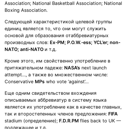
Association; National Basketball Association; National
Boxing Association.
Следующей характеристикой целевой группы
единиц является то, что они могут служить
основой для образования отаббревиатурных
производных слов:
Ex-PM; P.O.W.-ess; YCL’er; non-
NATO; anti-NATO
и т.д.
Кроме этого, им свойственно употребление в
притяжательном падеже:
NASA’s
next launch
attempt…, а также во множественном числе:
Conservative
MPs
who vote ‘against’…
Еще одним свидетельством вхождения
описываемых аббревиатур в систему языка
является их употребление как в качестве главных,
так и второстепенных членов предложения:
FIFA
stadium (определение);
F.D.R.
PM
flies back to UK —
подлежащее и т.д.