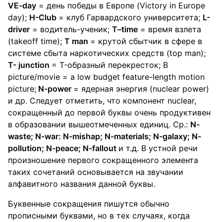
VE-day
= день победы в Европе (Victory in Europe
day);
H-Club
= клуб Гарвардского университета;
L-
driver
= водитель-ученик;
T–time
= время взлета
(takeoff time);
T man
= крутой сбытчик в сфере в
системе сбыта наркотических средств (top man);
T- junction
= T-образный перекресток; B
picture/movie = a low budget feature-length motion
picture;
N-power
= ядерная энергия (nuclear power)
и др. Следует отметить, что компонент nuclear,
сокращенный до первой буквы очень продуктивен
в образовании вышеотмеченных единиц. Ср.:
N-
waste; N-war: N-mishap; N-materials; N-galaxy; N-
pollution; N-peace; N-fallout
и т.д. В устной речи
произношение первого сокращенного элемента
таких сочетаний основывается на звучании
алфавитного названия данной буквы.
Буквенные сокращения пишутся обычно
прописными буквами, но в тех случаях, когда