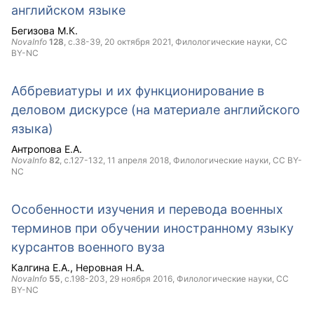
английском языке
Бегизова М.К.
NovaInfo
128
, с.38-39,
20 октября 2021
, Филологические науки,
CC
BY-NC
Аббревиатуры и их функционирование в
деловом дискурсе (на материале английского
языка)
Антропова Е.А.
NovaInfo
82
, с.127-132,
11 апреля 2018
, Филологические науки,
CC BY-
NC
Особенности изучения и перевода военных
терминов при обучении иностранному языку
курсантов военного вуза
Калгина Е.А.
Неровная Н.А.
NovaInfo
55
, с.198-203,
29 ноября 2016
, Филологические науки,
CC
BY-NC