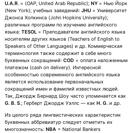
U.A.R
. = (ОАР, United Arab Republic);
NY
= Нью Йорк
(New York); учебных заведений:
JHU
= Университет
Джонса Хопкинса (John Hopkins University);
различных программ по изучению английского
языка:
TESOL
= Преподаватели английского языка
носителям других языков (Teachers of English to
Speakers of Other Languages) и др. Коммерческая
терминология также содержит в себе много
буквенных сокращений:
COD
= оплата наложенным
платежом (cash on delivery). Интересной
особенностью современного английского языка
является использование первоначальных
сокращений имен и фамилий известных людей.
Так, Джордж Бернард Шоу часто упоминается как
G. B. S
.; Герберт Джордж Уэллс — как
H. G.
и др.
Из целого ряда лингвистических характеристик
буквенных аббревиатур следует отметить их
многозначность:
NBA
= National Bankers