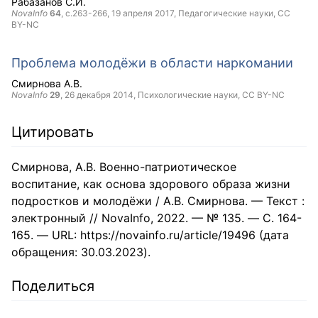
Рабазанов С.И.
NovaInfo
64
, с.263-266,
19 апреля 2017
, Педагогические науки,
CC
BY-NC
Проблема молодёжи в области наркомании
Смирнова А.В.
NovaInfo
29
,
26 декабря 2014
, Психологические науки,
CC BY-NC
Цитировать
Смирнова, А.В. Военно-патриотическое
воспитание, как основа здорового образа жизни
подростков и молодёжи / А.В. Смирнова. — Текст :
электронный // NovaInfo, 2022. — № 135. — С. 164-
165. — URL: https://novainfo.ru/article/19496 (дата
обращения: 30.03.2023).
Поделиться