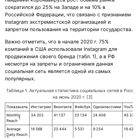
сократился до 25% на Западе и на 10% в
Российской Федерации, что связано с признанием
Instagram экстремистской организацией и
запретом пользования на территории государства.
Важно отметить, что в начале 2020 г. 75%
компаний в США использовали Instagram для
продвижения своего бренда (табл. 1), а в РФ
несмотря на запреты и ограничения данная
социальная сеть является одной из самых
популярных.
Таблица 1. Актуальная статистика социальных сетей в Росси
на июнь 2020 г. [3]
Показаьель
Инстаграм
Вконтакте
Фейсбук
Одноклассники
YouTub
Monthly
34 202
41 137
23 134
24 406
45 338
1
Reach
Average
16 568
23 444
5 531
9 234
19 427
Daily Reach
2