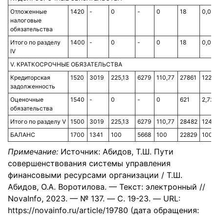
Отложенные
1420
-
0
-
0
18
0,07
налоговые
обязательства
Итого по разделу
1400
-
0
-
0
18
0,07
IV
V. КРАТКОСРОЧНЫЕ ОБЯЗАТЕЛЬСТВА
Кредиторская
1520
3019
225,13
6279
110,77
27861
122,0
задолженность
Оценочные
1540
-
0
-
0
621
2,72
обязательства
Итого по разделу V
1500
3019
225,13
6279
110,77
28482
124,7
БАЛАНС
1700
1341
100
5668
100
22829
100
Примечание:
Источник: Абидов, Т.Ш. Пути
совершенствования системы управления
финансовыми ресурсами организации / Т.Ш.
Абидов, О.А. Воротилова. — Текст: электронный //
NovaInfo, 2023. — № 137. — С. 19-23. — URL:
https://novainfo.ru/article/19780 (дата обращения: