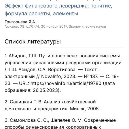
Эффект финансового левериджа: понятие,
формула расчеты, элементы
Григорьева Я.А.
NovaInfo
75
, с.70-74,
30 ноября 2017
, Экономические науки
Список литературы
Абидов, Т.Ш. Пути совершенствования системы
управления финансовыми ресурсами организации
/ Т.Ш. Абидов, О.А. Воротилова. — Текст :
электронный // NovaInfo, 2023. — № 137. — С. 19-
23. — URL: https://novainfo.ru/article/19780 (дата
обращения: 26.05.2023).
Савицкая Г. В. Анализ хозяйственной
деятельности предприятия. Минск, 2005.
Самойлова С. С., Шепелев О. М. Современные
способы финансирования корпоративных