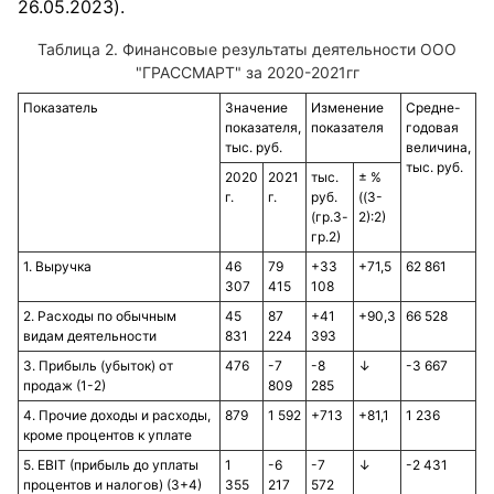
26.05.2023).
Таблица 2. Финансовые результаты деятельности ООО
"ГРАССМАРТ" за 2020-2021гг
Показатель
Значение
Изменение
Средне-
показателя,
показателя
годовая
тыс. руб.
величина,
тыс. руб.
2020
2021
тыс.
± %
г.
г.
руб.
((3-
(гр.3-
2):2)
гр.2)
1. Выручка
46
79
+33
+71,5
62 861
307
415
108
2. Расходы по обычным
45
87
+41
+90,3
66 528
видам деятельности
831
224
393
3. Прибыль (убыток) от
476
-7
-8
↓
-3 667
продаж (1-2)
809
285
4. Прочие доходы и расходы,
879
1 592
+713
+81,1
1 236
кроме процентов к уплате
5. EBIT (прибыль до уплаты
1
-6
-7
↓
-2 431
процентов и налогов) (3+4)
355
217
572