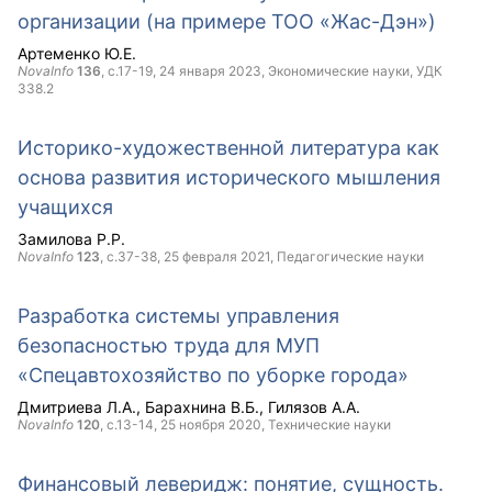
организации (на примере ТОО «Жас-Дэн»)
Артеменко Ю.Е.
NovaInfo
136
, с.17-19,
24 января 2023
, Экономические науки, УДК
338.2
Историко-художественной литература как
основа развития исторического мышления
учащихся
Замилова Р.Р.
NovaInfo
123
, с.37-38,
25 февраля 2021
, Педагогические науки
Разработка системы управления
безопасностью труда для МУП
«Спецавтохозяйство по уборке города»
Дмитриева Л.А.
Барахнина В.Б.
Гилязов А.А.
NovaInfo
120
, с.13-14,
25 ноября 2020
, Технические науки
Финансовый леверидж: понятие, сущность.