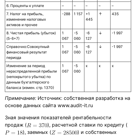
6. Проценты к уплате
–
–
–
–
–
7. Налог на прибыль,
-288
1 157
+1
↑
435
изменение налоговых
445
активов и прочее
8. Чистая прибыль (убыток)
1
-5
-6
↓
-1 997
(5-6+7)
067
060
127
Справочно:Совокупный
1
-5
-6
↓
-1 997
финансовый результат
067
060
127
периода
Изменение за период
1
-5
х
х
х
нераспределенной прибыли
067
060
(непокрытого убытка) по
данным бухгалтерского
баланса (измен. стр. 1370)
Примечание:
Источник: собственная разработка на
основе данных сайта www.audit-it.ru
Зная значения показателей рентабельности
продаж (
), расчетной ставки по кредиту (
), заемных (
) и собственных