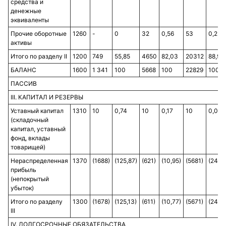
средства и
денежные
эквиваленты
Прочие оборотные
1260
-
0
32
0,56
53
0,23
активы
Итого по разделу II
1200
749
55,85
4650
82,03
20312
88,97
БАЛАНС
1600
1 341
100
5668
100
22829
100
ПАССИВ
III. КАПИТАЛ И РЕЗЕРВЫ
Уставный капитал
1310
10
0,74
10
0,17
10
0,04
(складочный
капитал, уставный
фонд, вклады
товарищей)
Нераспределенная
1370
(1688)
(125,87)
(621)
(10,95)
(5681)
(24,88
прибыль
(непокрытый
убыток)
Итого по разделу
1300
(1678)
(125,13)
(611)
(10,77)
(5671)
(24,8
III
IV. ДОЛГОСРОЧНЫЕ ОБЯЗАТЕЛЬСТВА