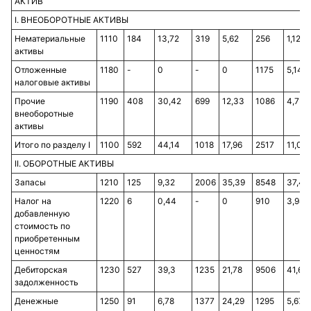
АКТИВ
I. ВНЕОБОРОТНЫЕ АКТИВЫ
Нематериальные
1110
184
13,72
319
5,62
256
1,12
активы
Отложенные
1180
-
0
-
0
1175
5,14
налоговые активы
Прочие
1190
408
30,42
699
12,33
1086
4,75
внеоборотные
активы
Итого по разделу I
1100
592
44,14
1018
17,96
2517
11,02
II. ОБОРОТНЫЕ АКТИВЫ
Запасы
1210
125
9,32
2006
35,39
8548
37,44
Налог на
1220
6
0,44
-
0
910
3,98
добавленную
стоимость по
приобретенным
ценностям
Дебиторская
1230
527
39,3
1235
21,78
9506
41,64
задолженность
Денежные
1250
91
6,78
1377
24,29
1295
5,67