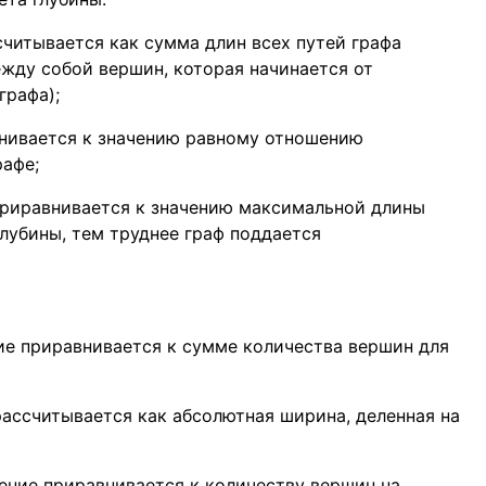
считывается как сумма длин всех путей графа
жду собой вершин, которая начинается от
графа);
внивается к значению равному отношению
рафе;
приравнивается к значению максимальной длины
глубины, тем труднее граф поддается
ие приравнивается к сумме количества вершин для
ассчитывается как абсолютная ширина, деленная на
ение приравнивается к количеству вершин на