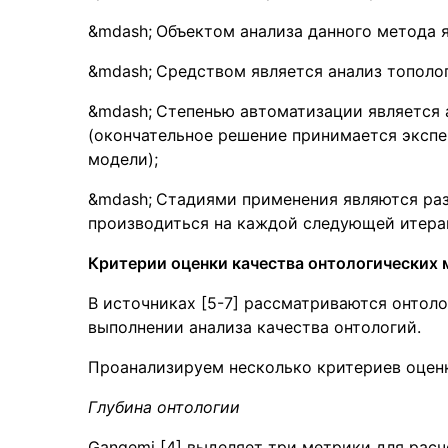
Объектом анализа данного метода я
Средством является анализ тополог
Степенью автоматизации является 
(окончательное решение принимается экспе
модели);
Стадиями применения являются раз
производиться на каждой следующей итерац
Критерии оценки качества онтологических 
В источниках [5-7] рассматриваются онтол
выполнении анализа качества онтологий.
Проанализируем несколько критериев оценк
Глубина онтологии
Gangemi [4] выделяет три метрики для расч