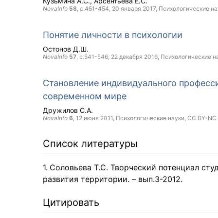
Кузьмина А.С.
Арсентьева Е.С.
NovaInfo
58
, с.451-454,
20 января 2017
, Психологические на
Понятие личности в психологии
Остонов Д.Ш.
NovaInfo
57
, с.541-546,
22 декабря 2016
, Психологические н
Становление индивидуального професс
современном мире
Дружилов С.А.
NovaInfo
6
,
12 июня 2011
, Психологические науки,
CC BY-NC
Список литературы
Соловьева Т.С. Творческий потенциал сту
развития территории. – вып.3-2012.
Цитировать