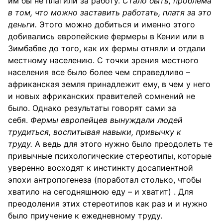
им бы не платили за работу.
Стало быть, проблема
в том, что можно заставить работать, платя за это
деньги.
Этого можно добиться и именно этого
добивались европейские фермеры в Кении или в
Зимбабве до того, как их фермы отняли и отдали
местному населению. С точки зрения местного
населения все было более чем справедливо –
африканская земля принадлежит ему, в чем у него
и новых африканских правителей сомнений не
было. Однако результаты говорят сами за
себя.
Фермы европейцев вынуждали людей
трудиться, воспитывая навыки, привычку к
труду.
А ведь для этого нужно было преодолеть те
привычные психологические стереотипы, которые
уверенно восходят к инстинкту досапиентной
эпохи антропогенеза (поработал столько, чтобы
хватило на сегодняшнюю еду – и хватит) . Для
преодоления этих стереотипов как раз и и нужно
было приучение к ежедневному труду.