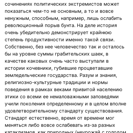
сочинениях политических экстремистов может
показаться чем-то не основным, а то и вовсе
ненужным, способным, например, лишь ослабить
революционный порыв бунта. На деле история
очень убедительно демонстрирует крайнюю
степень продуктивности именно такой связи.
Собственно, без нее человечество так и осталось
бы на уровне суммы грабительских шаек, в
качестве каковых очень часто выступали в
истории кочевники, губившие процветавшие
земледельческие государства. Разум и знания,
религиозно-культурные традиции и нормы
поведения в рамках веками привитой населению
этики со всеми ее немаловажными заповедями
учили поколения определенному и в целом вполне
удовлетворительному стандарту существования.
Стандарт естественно, время от времени мог
меняться либо вовсе ослабевать из-за разных
катаклизмов, как природных (неурожай с голодом,