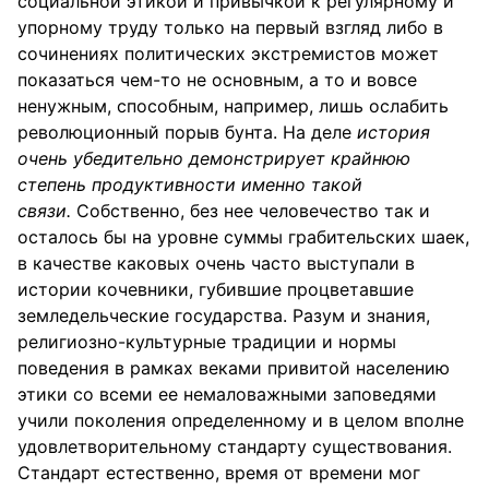
социальной этикой и привычкой к регулярному и
упорному труду только на первый взгляд либо в
сочинениях политических экстремистов может
показаться чем-то не основным, а то и вовсе
ненужным, способным, например, лишь ослабить
революционный порыв бунта. На деле
история
очень убедительно демонстрирует крайнюю
степень продуктивности именно такой
связи.
Собственно, без нее человечество так и
осталось бы на уровне суммы грабительских шаек,
в качестве каковых очень часто выступали в
истории кочевники, губившие процветавшие
земледельческие государства. Разум и знания,
религиозно-культурные традиции и нормы
поведения в рамках веками привитой населению
этики со всеми ее немаловажными заповедями
учили поколения определенному и в целом вполне
удовлетворительному стандарту существования.
Стандарт естественно, время от времени мог