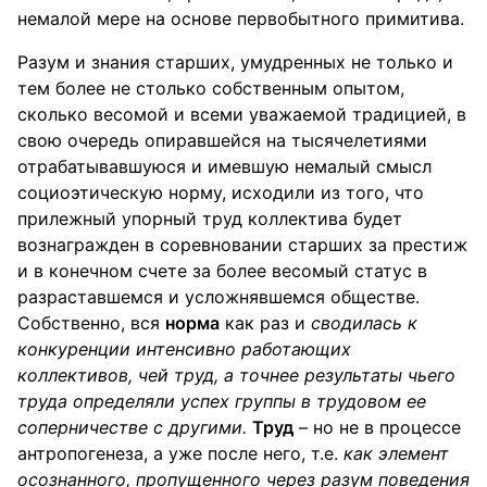
немалой мере на основе первобытного примитива.
Разум и знания старших, умудренных не только и
тем более не столько собственным опытом,
сколько весомой и всеми уважаемой традицией, в
свою очередь опиравшейся на тысячелетиями
отрабатывавшуюся и имевшую немалый смысл
социоэтическую норму, исходили из того, что
прилежный упорный труд коллектива будет
вознагражден в соревновании старших за престиж
и в конечном счете за более весомый статус в
разраставшемся и усложнявшемся обществе.
Собственно, вся
норма
как раз и
сводилась к
конкуренции интенсивно работающих
коллективов, чей труд, а точнее результаты чьего
труда определяли успех группы в трудовом ее
соперничестве с другими.
Труд
– но не в процессе
антропогенеза, а уже после него, т.е.
как элемент
осознанного, пропущенного через разум поведения