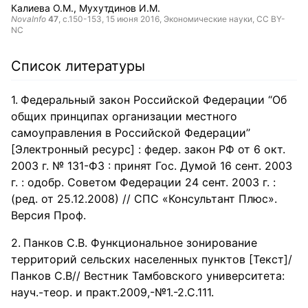
Калиева О.М.
Мухутдинов И.М.
NovaInfo
47
, с.150-153,
15 июня 2016
, Экономические науки,
CC BY-
NC
Список литературы
Федеральный закон Российской Федерации “Об
общих принципах организации местного
самоуправления в Российской Федерации’’
[Электронный ресурс] : федер. закон РФ от 6 окт.
2003 г. № 131-ФЗ : принят Гос. Думой 16 сент. 2003
г. : одобр. Советом Федерации 24 сент. 2003 г. :
(ред. от 25.12.2008) // СПС «Консультант Плюс».
Версия Проф.
Панков С.В. Функциональное зонирование
территорий сельских населенных пунктов [Текст]/
Панков С.В// Вестник Тамбовского университета:
науч.-теор. и практ.2009,-№1.-2.С.111.