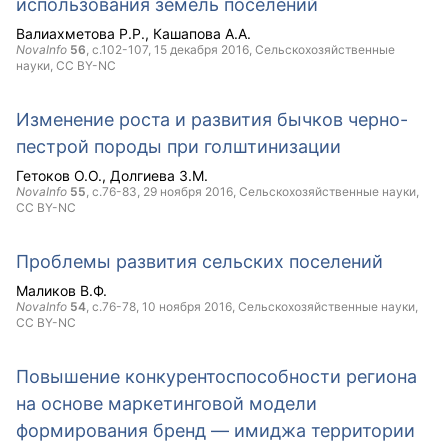
использования земель поселений
Валиахметова Р.Р.
Кашапова А.А.
NovaInfo
56
, с.102-107,
15 декабря 2016
, Сельскохозяйственные
науки,
CC BY-NC
Изменение роста и развития бычков черно-
пестрой породы при голштинизации
Гетоков О.О.
Долгиева З.М.
NovaInfo
55
, с.76-83,
29 ноября 2016
, Сельскохозяйственные науки,
CC BY-NC
Проблемы развития сельских поселений
Маликов В.Ф.
NovaInfo
54
, с.76-78,
10 ноября 2016
, Сельскохозяйственные науки,
CC BY-NC
Повышение конкурентоспособности региона
на основе маркетинговой модели
формирования бренд — имиджа территории