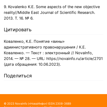
Kovalenko K.E. Some aspects of the new objective
reality//Middle East Journal of Scientific Research.
2013. Т. 16. № 6.
Цитировать
Коваленко, К.Е. Понятие «вины»
административного правонарушения / К.Е.
Коваленко. — Текст : электронный // NovaInfo,
2014. — № 28. — URL: https://novainfo.ru/article/2701
(дата обращения: 10.06.2023).
Поделиться
©
2023
NovaInfo
(«НоваИнфо»)
ISSN
2308-3689