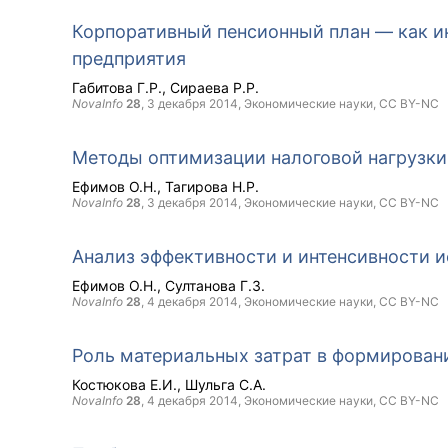
Корпоративный пенсионный план — как и
предприятия
Габитова Г.Р.
Сираева Р.Р.
NovaInfo
28
,
3 декабря 2014
, Экономические науки,
CC BY-NC
Методы оптимизации налоговой нагрузки
Ефимов О.Н.
Тагирова Н.Р.
NovaInfo
28
,
3 декабря 2014
, Экономические науки,
CC BY-NC
Анализ эффективности и интенсивности и
Ефимов О.Н.
Султанова Г.З.
NovaInfo
28
,
4 декабря 2014
, Экономические науки,
CC BY-NC
Роль материальных затрат в формирован
Костюкова Е.И.
Шульга С.А.
NovaInfo
28
,
4 декабря 2014
, Экономические науки,
CC BY-NC