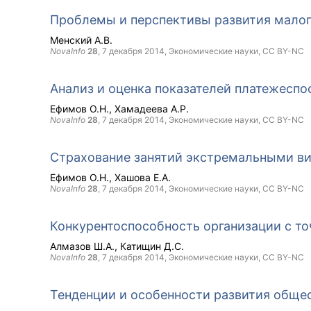
Проблемы и перспективы развития малого
Менский А.В.
NovaInfo
28
,
7 декабря 2014
, Экономические науки,
CC BY-NC
Анализ и оценка показателей платежеспо
Ефимов О.Н.
Хамадеева А.Р.
NovaInfo
28
,
7 декабря 2014
, Экономические науки,
CC BY-NC
Страхование занятий экстремальными в
Ефимов О.Н.
Хашова Е.А.
NovaInfo
28
,
7 декабря 2014
, Экономические науки,
CC BY-NC
Конкурентоспособность организации с то
Алмазов Ш.А.
Катищин Д.С.
NovaInfo
28
,
7 декабря 2014
, Экономические науки,
CC BY-NC
Тенденции и особенности развития общес