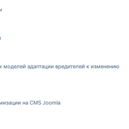
ы
ч
 моделей адаптации вредителей к изменению
мизации на CMS Joomla