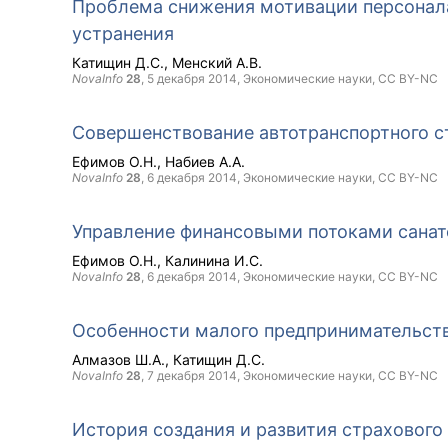
Проблема снижения мотивации персонала
устранения
Катищин Д.С.
Менский А.В.
NovaInfo
28
,
5 декабря 2014
, Экономические науки,
CC BY-NC
Совершенствование автотранспортного с
Ефимов О.Н.
Набиев А.А.
NovaInfo
28
,
6 декабря 2014
, Экономические науки,
CC BY-NC
Управление финансовыми потоками санат
Ефимов О.Н.
Калинина И.С.
NovaInfo
28
,
6 декабря 2014
, Экономические науки,
CC BY-NC
Особенности малого предпринимательства
Алмазов Ш.А.
Катищин Д.С.
NovaInfo
28
,
7 декабря 2014
, Экономические науки,
CC BY-NC
История создания и развития страхового