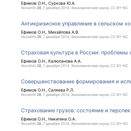
Ефимов О.Н.
Суркова Ю.А.
NovaInfo
28
,
7 декабря 2014
, Экономические науки,
CC BY-NC
Антикризисное управление в сельском хо
Ефимов О.Н.
Михайлова А.В.
NovaInfo
28
,
7 декабря 2014
, Экономические науки,
CC BY-NC
Страховая культура в России: проблемы
Ефимов О.Н.
Калюпанова А.А.
NovaInfo
28
,
7 декабря 2014
, Экономические науки,
CC BY-NC
Совершенствование формирования и исп
Ефимов О.Н.
Саляева Р.Л.
NovaInfo
28
,
7 декабря 2014
, Экономические науки,
CC BY-NC
Страхование грузов: состояние и перспе
Ефимов О.Н.
Никитина О.А.
NovaInfo
28
,
7 декабря 2014
, Экономические науки,
CC BY-NC