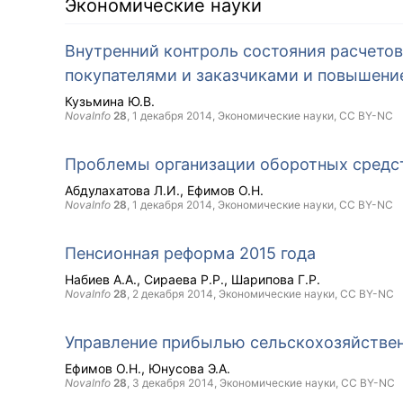
Экономические науки
Внутренний контроль состояния расчето
покупателями и заказчиками и повышени
Кузьмина Ю.В.
NovaInfo
28
,
1 декабря 2014
, Экономические науки,
CC BY-NC
Проблемы организации оборотных средст
Абдулахатова Л.И.
Ефимов О.Н.
NovaInfo
28
,
1 декабря 2014
, Экономические науки,
CC BY-NC
Пенсионная реформа 2015 года
Набиев А.А.
Сираева Р.Р.
Шарипова Г.Р.
NovaInfo
28
,
2 декабря 2014
, Экономические науки,
CC BY-NC
Управление прибылью сельскохозяйствен
Ефимов О.Н.
Юнусова Э.А.
NovaInfo
28
,
3 декабря 2014
, Экономические науки,
CC BY-NC