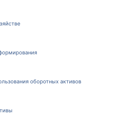
зяйстве
 формирования
ользования оборотных активов
ктивы