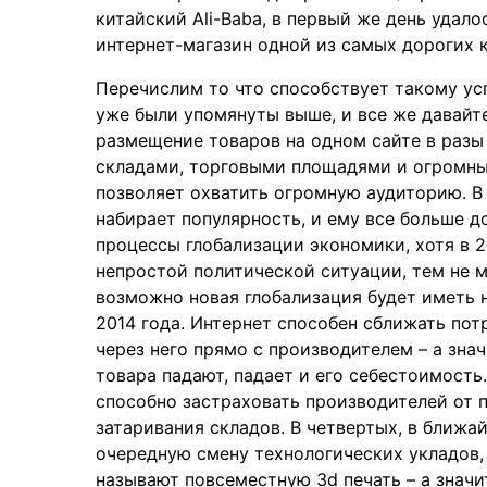
китайский Ali-Baba, в первый же день удал
интернет-магазин одной из самых дорогих 
Перечислим то что способствует такому ус
уже были упомянуты выше, и все же давайте
размещение товаров на одном сайте в разы
складами, торговыми площадями и огромны
позволяет охватить огромную аудиторию. В 
набирает популярность, и ему все больше д
процессы глобализации экономики, хотя в 2
непростой политической ситуации, тем не м
возможно новая глобализация будет иметь 
2014 года. Интернет способен сближать потр
через него прямо с производителем – а зна
товара падают, падает и его себестоимост
способно застраховать производителей от 
затаривания складов. В четвертых, в ближа
очередную смену технологических укладов,
называют повсеместную 3d печать – а значи