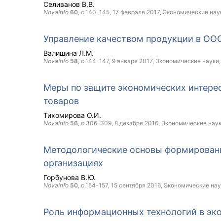
Селиванов В.В.
NovaInfo
60
, с.140-145,
17 февраля 2017
, Экономические нау
Управление качеством продукции в ОО
Валишина Л.М.
NovaInfo
58
, с.144-147,
9 января 2017
, Экономические науки
Меры по защите экономических интерес
товаров
Тихомирова О.И.
NovaInfo
56
, с.306-309,
8 декабря 2016
, Экономические нау
Методологические основы формировани
организациях
Горбунова В.Ю.
NovaInfo
50
, с.154-157,
15 сентября 2016
, Экономические нау
Роль информационных технологий в эк