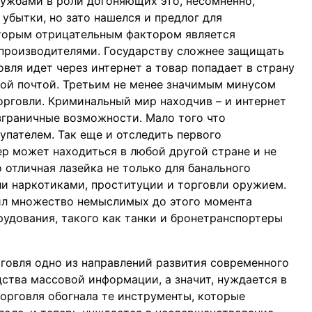
лужбами в роли догоняющих это, несомненно,
 убытки, но зато нашелся и предлог для
торым отрицательным фактором является
производителями. Государству сложнее защищать
овля идет через интернет а товар попадает в страну
ской почтой. Третьим не менее значимым минусом
рговли. Криминальный мир находчив – и интернет
зграничные возможности. Мало того что
упателем. Так еще и отследить первого
р может находиться в любой другой стране и не
 отличная лазейка не только для банального
ли наркотиками, проституции и торговли оружием.
дил множество немыслимых до этого момента
рудования, такого как танки и бронетранспортеры
говля одно из направлений развития современного
ства массовой информации, а значит, нуждается в
торговля обогнала те инструменты, которые