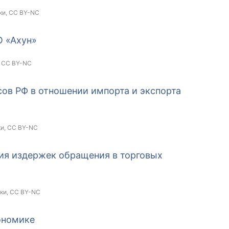
ки,
CC BY-NC
О «Ахун»
,
CC BY-NC
ов РФ в отношении импорта и экспорта
ки,
CC BY-NC
я издержек обращения в торговых
ки,
CC BY-NC
ономике