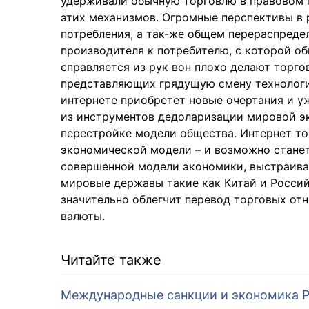
удерживали обычную торговлю в правовом п
этих механизмов. Огромные перспективы в 
потребления, а так-же общем перераспреде
производителя к потребителю, с которой о
справляется из рук вон плохо делают торго
представляющих грядущую смену технологич
интернете приобретет новые очертания и у
из инструментов дедоларизации мировой эк
перестройке модели общества. Интернет то
экономической модели – и возможно станет
совершенной модели экономики, выстраива
мировые державы такие как Китай и Россий
значительно облегчит перевод торговых от
валюты.
Читайте также
Международные санкции и экономика 