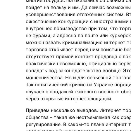
многие государства оказались со своими с
пойдет на пользу и им. Да сейчас возможны
усовершенствования отлаженных систем. В
ожесточение конкуренции с иностранными 
внутреннее производство при том, что торг
не фурами, а адресно по почте или курьер
можно назвать криминализацию интернет то
торговля открывает перед ним поистине бе
отсутствует прямой контакт продавца с пок
практически невозможно, официально серве
попадать под законодательство вообще. Это
мошенничества. Но и для серьезной торгов
Так политический кризис на Украине поро
случаев с продажей тяжелого военного обо
через открытые интернет площадки.
Приведем несколько выводов. Интернет тор
общества – такая же неотъемлемая как сред
регулирование. В каком-то плане интернет 