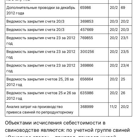
Дополнительные проводки за декабрь
65986
20/2
69
2012 года
Ведомость закрытия счета 20/3
369853
20/3
20/2
Ведомость закрытия счета 20/3
457669
20/2
20/3
Ведомость закрытия счета 23 за 2012
769855
20/2
23/1
год
Ведомость закрытия счета 23 за 2012
300256
20/2
23/5
год
Ведомость закрытия счета 23 за 2012
369866
20/2
23/4
год
Ведомость закрытия счетов 25, 26 за
656664
20/2
25
2012 год
Ведомость закрытия счетов 25 и 26 за
635986
20/2
26
2012 год
Анализ затрат на производство
368999
11/2
20/2
привеса свиней по репродукторному
Объектами исчисления себестоимости в
свиноводстве являются: по учетной группе свиней