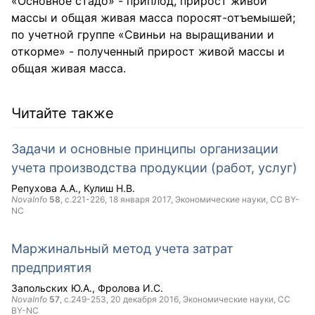
«Основное стадо» - приплод, прирост живой
массы и общая живая масса поросят-отъемышей;
по учетной группе «Свиньи на выращивании и
откорме» - полученный прирост живой массы и
общая живая масса.
Читайте также
Задачи и основные принципы организации
учета производства продукции (работ, услуг)
Репухова А.А.
Кулиш Н.В.
NovaInfo
58
, с.221-226,
18 января 2017
, Экономические науки,
CC BY-
NC
Маржинальный метод учета затрат
предприятия
Запольских Ю.А.
Фролова И.С.
NovaInfo
57
, с.249-253,
20 декабря 2016
, Экономические науки,
CC
BY-NC