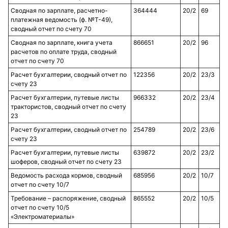
Сводная по зарплате, расчетно-
364444
20/2
69
платежная ведомость (ф. №Т-49),
сводный отчет по счету 70
Сводная по зарплате, книга учета
866651
20/2
96
расчетов по оплате труда, сводный
отчет по счету 70
Расчет бухгалтерии, сводный отчет по
122356
20/2
23/3
счету 23
Расчет бухгалтерии, путевые листы
966332
20/2
23/4
трактористов, сводный отчет по счету
23
Расчет бухгалтерии, сводный отчет по
254789
20/2
23/6
счету 23
Расчет бухгалтерии, путевые листы
639872
20/2
23/2
шоферов, сводный отчет по счету 23
Ведомость расхода кормов, сводный
685956
20/2
10/7
отчет по счету 10/7
Требование – распоряжение, сводный
865552
20/2
10/5
отчет по счету 10/5
«Электроматериалы»