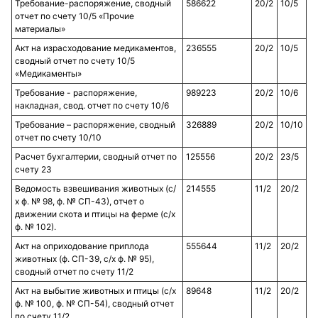
Требование-распоряжение, сводный
586622
20/2
10/5
отчет по счету 10/5 «Прочие
материалы»
Акт на израсходование медикаментов,
236555
20/2
10/5
сводный отчет по счету 10/5
«Медикаменты»
Требование - распоряжение,
989223
20/2
10/6
накладная, свод. отчет по счету 10/6
Требование – распоряжение, сводный
326889
20/2
10/10
отчет по счету 10/10
Расчет бухгалтерии, сводный отчет по
125556
20/2
23/5
счету 23
Ведомость взвешивания животных (с/
214555
11/2
20/2
х ф. № 98, ф. № СП-43), отчет о
движении скота и птицы на ферме (с/х
ф. № 102).
Акт на оприходование приплода
555644
11/2
20/2
животных (ф. СП-39, с/х ф. № 95),
сводный отчет по счету 11/2
Акт на выбытие животных и птицы (с/х
89648
11/2
20/2
ф. № 100, ф. № СП-54), сводный отчет
по счету 11/2