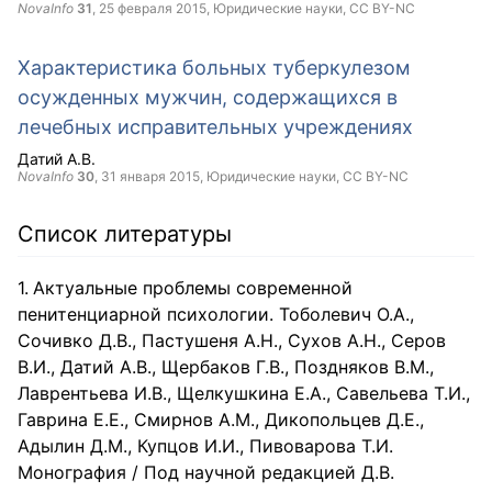
NovaInfo
31
,
25 февраля 2015
, Юридические науки,
CC BY-NC
Характеристика больных туберкулезом
осужденных мужчин, содержащихся в
лечебных исправительных учреждениях
Датий А.В.
NovaInfo
30
,
31 января 2015
, Юридические науки,
CC BY-NC
Список литературы
Актуальные проблемы современной
пенитенциарной психологии. Тоболевич О.А.,
Сочивко Д.В., Пастушеня А.Н., Сухов А.Н., Серов
В.И., Датий А.В., Щербаков Г.В., Поздняков В.М.,
Лаврентьева И.В., Щелкушкина Е.А., Савельева Т.И.,
Гаврина Е.Е., Смирнов А.М., Дикопольцев Д.Е.,
Адылин Д.М., Купцов И.И., Пивоварова Т.И.
Монография / Под научной редакцией Д.В.