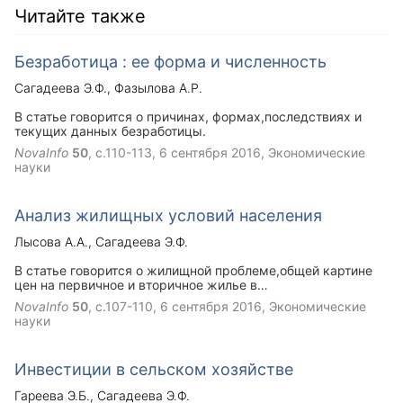
Читайте также
Безработица : ее форма и численность
Сагадеева Э.Ф.
Фазылова А.Р.
В статье говорится о причинах, формах,последствиях и
текущих данных безработицы.
NovaInfo
50
, с.110-113,
6 сентября 2016
, Экономические
науки
Анализ жилищных условий населения
Лысова А.А.
Сагадеева Э.Ф.
В статье говорится о жилищной проблеме,общей картине
цен на первичное и вторичное жилье в
Башкортостане,индексах цен с 2014-2016 год.
NovaInfo
50
, с.107-110,
6 сентября 2016
, Экономические
науки
Инвестиции в сельском хозяйстве
Гареева Э.Б.
Сагадеева Э.Ф.