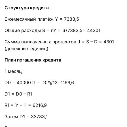
Структура кредита
Ежемесячный платёж Y = 7383,5
Общие расходы S = nY = 6*7383,5= 44301
Сумма выплаченных процентов J = S – D = 4301
(денежных единиц)
План погашения кредита
1 месяц
D0 = 40000 I1 = D0*j/12=1166,6
D1 = D0 – R1
R1 = Y – I1 = 6216,9
Затем D1 = 33783,1