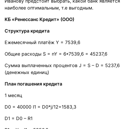
Иванову предстоит выбрать, какой банк является
наиболее оптимальным, т.е выгодным.
КБ «Ренессанс Кредит» (ООО)
Структура кредита
Ежемесячный платёж Y = 7539,6
Общие расходы S = nY = 6*7539,6 = 45237,6
Сумма выплаченных процентов J = S – D = 5237,6
(денежных единиц)
План погашения кредита
1 месяц
D0 = 40000 I1 = D0*j/12=1583,3
D1 = D0 – R1