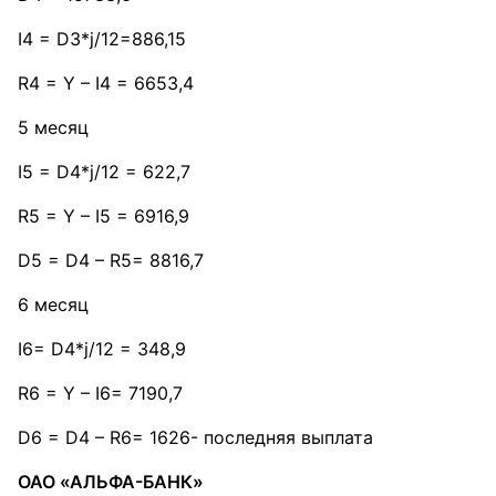
I4 = D3*j/12=886,15
R4 = Y – I4 = 6653,4
5 месяц
I5 = D4*j/12 = 622,7
R5 = Y – I5 = 6916,9
D5 = D4 – R5= 8816,7
6 месяц
I6= D4*j/12 = 348,9
R6 = Y – I6= 7190,7
D6 = D4 – R6= 1626- последняя выплата
ОАО «АЛЬФА-БАНК»