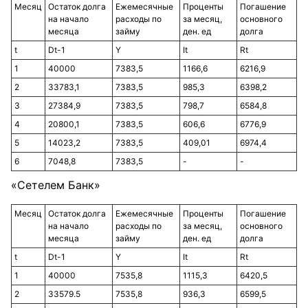
Месяц
Остаток долга
Ежемесячные
Проценты
Погашение
на начало
расходы по
за месяц,
основного
месяца
займу
ден. ед
долга
t
Dt-1
Y
It
Rt
1
40000
7383,5
1166,6
6216,9
2
33783,1
7383,5
985,3
6398,2
3
27384,9
7383,5
798,7
6584,8
4
20800,1
7383,5
606,6
6776,9
5
14023,2
7383,5
409,01
6974,4
6
7048,8
7383,5
-
-
«Сетелем Банк»
Месяц
Остаток долга
Ежемесячные
Проценты
Погашение
на начало
расходы по
за месяц,
основного
месяца
займу
ден. ед
долга
t
Dt-1
Y
It
Rt
1
40000
7535,8
1115,3
6420,5
2
33579.5
7535,8
936,3
6599,5