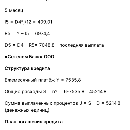
5 месяц
I5 = D4*j/12 = 409,01
R5 = Y – I5 = 6974,4
D5 = D4 – R5= 7048,8 - последняя выплата
«Сетелем Банк» ООО
Структура кредита
Ежемесячный платёж Y = 7535,8
Общие расходы S = nY = 6*7535,8= 45214,8
Сумма выплаченных процентов J = S – D = 5214,8
(денежных единиц)
План погашения кредита