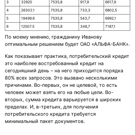
3
32920
7535,8
917,9
6617,9
4
26302.1
7535,8
733,3
6802,5
5
19499.6
7535,8
543,7
6992,1
6
12507.5
7535,8
348,7
7187,1
По моему мнению, гражданину Иванову
оптимальным решением будет ОАО «АЛЬФА-БАНК».
Как показывает практика, потребительский кредит
это наиболее востребованный кредит на
сегодняшний день – на него приходится порядка
80% всех запросов. Это вызвано несколькими
причинами. Во-первых, он не целевой, то есть
человек может взять его на любые цели. Во-
вторых, сумма кредита варьируется в широких
пределах. И, в-третьих, для получения
потребительского кредита требуется
минимальный пакет документов.