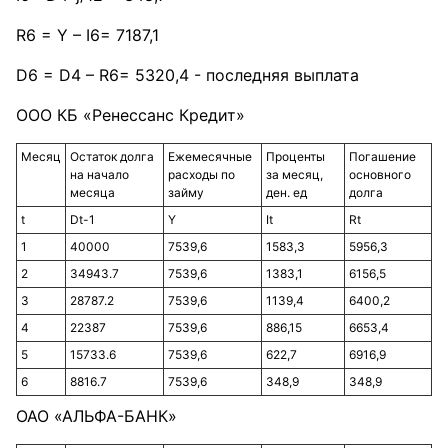
R6 = Y – I6= 7187,1
D6 = D4 – R6= 5320,4 - последняя выплата
ООО КБ «Ренессанс Кредит»
Месяц
Остаток долга
Ежемесячные
Проценты
Погашение
на начало
расходы по
за месяц,
основного
месяца
займу
ден. ед
долга
t
Dt-1
Y
It
Rt
1
40000
7539,6
1583,3
5956,3
2
34943.7
7539,6
1383,1
6156,5
3
28787.2
7539,6
1139,4
6400,2
4
22387
7539,6
886,15
6653,4
5
15733.6
7539,6
622,7
6916,9
6
8816.7
7539,6
348,9
348,9
ОАО «АЛЬФА-БАНК»