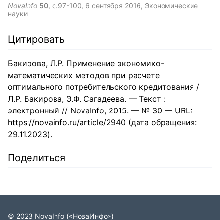
среднем за год, меры по повышению уровня занятости
NovaInfo
50
, с.97-100,
6 сентября 2016
, Экономические
науки
Цитировать
Бакирова, Л.Р. Применение экономико-
математических методов при расчете
оптимального потребительского кредитования /
Л.Р. Бакирова, Э.Ф. Сагадеева. — Текст :
электронный // NovaInfo, 2015. — № 30 — URL:
https://novainfo.ru/article/2940 (дата обращения:
29.11.2023).
Поделиться
©
2023
NovaInfo
(«НоваИнфо»)