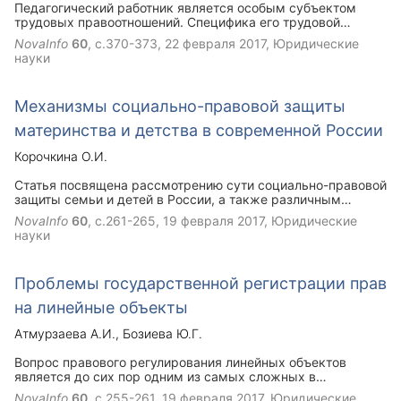
Педагогический работник является особым субъектом
трудовых правоотношений. Специфика его трудовой
деятельности накладывает свой отпечаток и на тех
NovaInfo
60
, с.370-373,
22 февраля 2017
, Юридические
проступках, за которые он может понести дисциплинарную
науки
ответственность. В данной статье рассмотрена
проблематика дисциплины труда педагогического
работника.А также возможные пути действия, в случае
Механизмы социально-правовой защиты
несогласия с возложенным дисциплинарным взысканием.
материнства и детства в современной России
Корочкина О.И.
Статья посвящена рассмотрению сути социально-правовой
защиты семьи и детей в России, а также различным
механизмам ее осуществления.
NovaInfo
60
, с.261-265,
19 февраля 2017
, Юридические
науки
Проблемы государственной регистрации прав
на линейные объекты
Атмурзаева А.И.
Бозиева Ю.Г.
Вопрос правового регулирования линейных объектов
является до сих пор одним из самых сложных в
градостроительном и земельном законодательстве РФ.
NovaInfo
60
, с.255-261,
19 февраля 2017
, Юридические