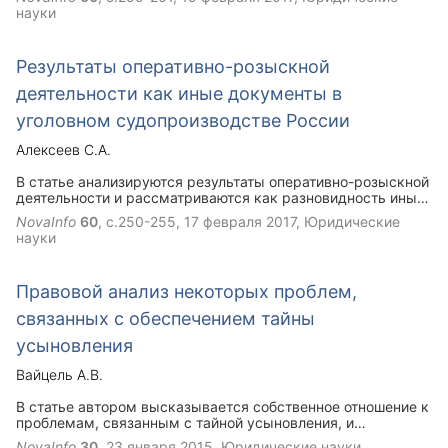
Отсутствие эффективного и универсального нормативно-
науки
правового регулирования и складывающейся на его основе
практики существенно затрудняют градостроительное,
инвестиционное развитие территорий и ее
Результаты оперативно-розыскной
благоустройство. В данной статье выявляются проблемы,
связанные с правовым регулированием линейных
деятельности как иные документы в
объектов, проводится анализ действующего
законодательства и практических подходов, сформируем
уголовном судопроизводстве России
единые подходы к кадастровому учету указанных
объектов и к государственной регистрации прав,
Алексеев С.А.
предлагаются изменения к действующему
законодательству.
В статье анализируются результаты оперативно-розыскной
деятельности и рассматриваются как разновидность иных
документов как доказательств в уголовном
NovaInfo
60
, с.250-255,
17 февраля 2017
, Юридические
судопроизводстве.
науки
Правовой анализ некоторых проблем,
связанных с обеспечением тайны
усыновления
Вайцель А.В.
В статье автором высказывается собственное отношение к
проблемам, связанным с тайной усыновления, и
предлагаются возможные пути их разрешения.
NovaInfo
30
,
23 января 2015
, Юридические науки