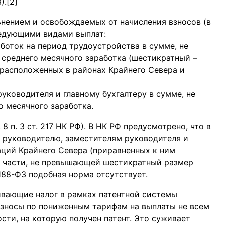
).[2]
ьнением и освобождаемых от начисления взносов (в
следующими видами выплат:
боток на период трудоустройства в сумме, не
среднего месячного заработка (шестикратный –
 расположенных в районах Крайнего Севера и
уководителя и главному бухгалтеру в сумме, не
 месячного заработка.
 п. 3 ст. 217 НК РФ). В НК РФ предусмотрено, что в
я руководителю, заместителям руководителя и
аций Крайнего Севера (приравненных к ним
в части, не превышающей шестикратный размер
188-ФЗ подобная норма отсутствует.
вающие налог в рамках патентной системы
взносы по пониженным тарифам на выплаты не всем
ости, на которую получен патент. Это суживает