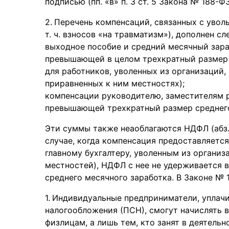
подписью (пп. «в» п. 3 ст. 5 Закона № 188-ФЗ
Перечень компенсаций, связанных с увол
т. ч. взносов «на травматизм»), дополнен 
выходное пособие и средний месячный зара
превышающей в целом трехкратный размер 
для работников, уволенных из организаций,
приравненных к ним местностях);
компенсации руководителю, заместителям р
превышающей трехкратный размер среднего
Эти суммы также неаоблагаются НДФЛ (абз. 8
случае, когда компенсация предоставляетс
главному бухгалтеру, уволенным из организ
местностей), НДФЛ с нее не удерживается 
среднего месячного заработка. В Законе № 
Индивидуальные предприниматели, уплачи
налогообложения (ПСН), смогут начислять 
физлицам, а лишь тем, кто занят в деятельн