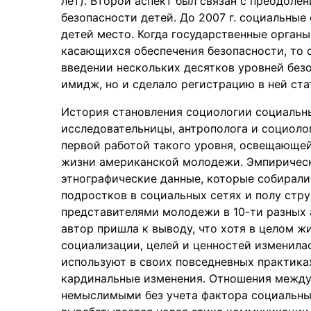
лет). Второй аспект был связан с преодол
безопасности детей. До 2007 г. социальные
детей место. Когда государственные органы
касающихся обеспечения безопасности, то с
введении нескольких десятков уровней безо
имидж, но и сделало регистрацию в ней ст
История становления социологии социальны
исследовательницы, антрополога и социолог
первой работой такого уровня, освещающей
жизни американской молодежи. Эмпирическ
этнографические данные, которые собиралис
подростков в социальных сетях и полу стр
представителями молодежи в 10-ти разных 
автор пришла к выводу, что хотя в целом ж
социализации, целей и ценностей изменила
используют в своих повседневных практика
кардинальные изменения. Отношения между 
немыслимыми без учета фактора социальных