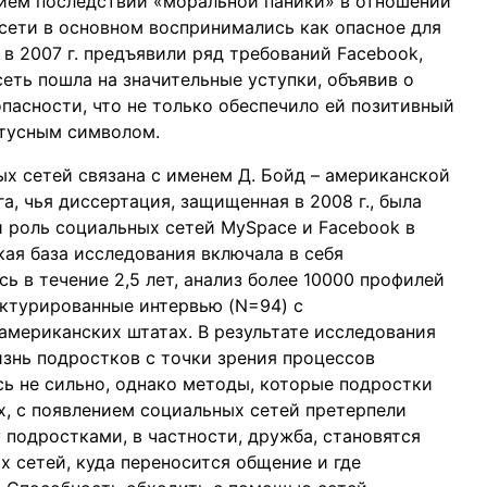
ением последствий «моральной паники» в отношении
 сети в основном воспринимались как опасное для
 в 2007 г. предъявили ряд требований Facebook,
еть пошла на значительные уступки, объявив о
пасности, что не только обеспечило ей позитивный
атусным символом.
х сетей связана с именем Д. Бойд – американской
а, чья диссертация, защищенная в 2008 г., была
 роль социальных сетей MySpace и Facebook в
ая база исследования включала в себя
ь в течение 2,5 лет, анализ более 10000 профилей
уктурированные интервью (N=94) с
американских штатах. В результате исследования
изнь подростков с точки зрения процессов
сь не сильно, однако методы, которые подростки
х, с появлением социальных сетей претерпели
подростками, в частности, дружба, становятся
 сетей, куда переносится общение и где