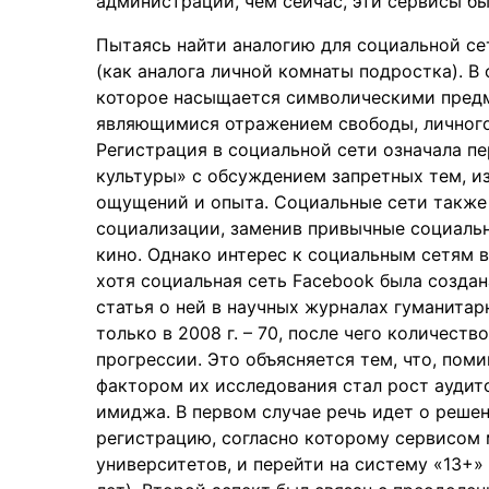
администрации, чем сейчас, эти сервисы б
Пытаясь найти аналогию для социальной се
(как аналога личной комнаты подростка). В
которое насыщается символическими предме
являющимися отражением свободы, личного
Регистрация в социальной сети означала п
культуры» с обсуждением запретных тем, и
ощущений и опыта. Социальные сети также
социализации, заменив привычные социальны
кино. Однако интерес к социальным сетям в
хотя социальная сеть Facebook была создана
статья о ней в научных журналах гуманитарной
только в 2008 г. – 70, после чего количест
прогрессии. Это объясняется тем, что, по
фактором их исследования стал рост аудит
имиджа. В первом случае речь идет о реше
регистрацию, согласно которому сервисом 
университетов, и перейти на систему «13+»