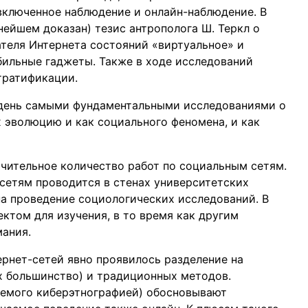
включенное наблюдение и онлайн-наблюдение. В
ьнейшем доказан) тезис антрополога Ш. Теркл о
теля Интернета состояний «виртуальное» и
бильные гаджеты. Также в ходе исследований
тратификации.
й день самыми фундаментальными исследованиями о
х эволюцию и как социального феномена, и как
ачительное количество работ по социальным сетям.
сетям проводится в стенах университетских
на проведение социологических исследований. В
ктом для изучения, в то время как другим
ания.
рнет-сетей явно проявилось разделение на
х большинство) и традиционных методов.
аемого киберэтнографией) обосновывают