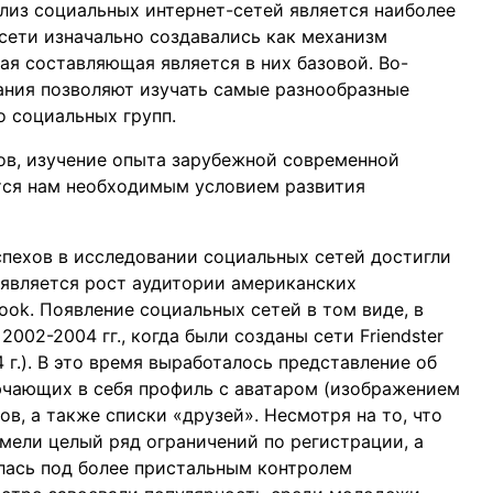
ализ социальных интернет-сетей является наиболее
 сети изначально создавались как механизм
ая составляющая является в них базовой. Во-
ания позволяют изучать самые разнообразные
о социальных групп.
ов, изучение опыта зарубежной современной
тся нам необходимым условием развития
спехов в исследовании социальных сетей достигли
 является рост аудитории американских
ook. Появление социальных сетей в том виде, в
002-2004 гг., когда были созданы сети Friendster
04 г.). В это время выработалось представление об
ючающих в себя профиль с аватаром (изображением
в, а также списки «друзей». Несмотря на то, что
имели целый ряд ограничений по регистрации, а
лась под более пристальным контролем