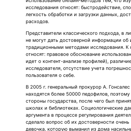
использование онлайн-методов тем, что из
исследования относят: быстродействие, спо
легкость обработки и загрузки данных, дос
расходов.
Представители классического подхода, в ли
не могут дать достоверной информации об и
традиционными методами исследования. К 
относят: правовое обоснование использова
идет о контент-анализе профилей), различи
исследователя, отсутствие учета погрешно
пользователя о себе.
В 2005 г. генеральный прокурор А. Гонсалес
находятся более 50000 педофилов, поэтому
стороны государства, после чего был приня
школах и библиотеках. Социологические дан
аргумента в процессе регулирования деятел
сделало вопрос об их достоверности очень 
девочка, которую выманил из дома насильни