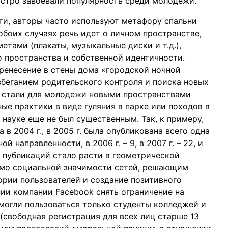
ыстро завоевали популярность среди молодежи.
ти, авторы часто используют метафору спальни
 обоих случаях речь идет о личном пространстве,
тами (плакаты, музыкальные диски и т.д.),
 пространства и собственной идентичности.
еренесение в стены дома «городской ночной
збеганием родительского контроля и поиска новых
 стали для молодежи новыми пространствами
е практики в виде гуляния в парке или походов в
 науке еще не был существенным. Так, к примеру,
 в 2004 г., в 2005 г. была опубликована всего одна
 направленности, в 2006 г. – 9, в 2007 г. – 22, и
во публикаций стало расти в геометрической
мимо социальной значимости сетей, решающим
ории пользователей и создание позитивного
нии компании Facebook снять ограничение на
могли пользоваться только студенты колледжей и
 (свободная регистрация для всех лиц старше 13