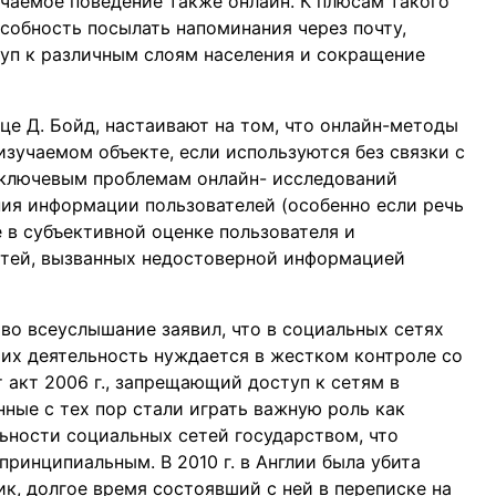
учаемое поведение также онлайн. К плюсам такого
собность посылать напоминания через почту,
туп к различным слоям населения и сокращение
це Д. Бойд, настаивают на том, что онлайн-методы
зучаемом объекте, если используются без связки с
ключевым проблемам онлайн- исследований
ния информации пользователей (особенно если речь
е в субъективной оценке пользователя и
стей, вызванных недостоверной информацией
 во всеуслышание заявил, что в социальных сетях
 их деятельность нуждается в жестком контроле со
т акт 2006 г., запрещающий доступ к сетям в
ные с тех пор стали играть важную роль как
ьности социальных сетей государством, что
принципиальным. В 2010 г. в Англии была убита
к, долгое время состоявший с ней в переписке на