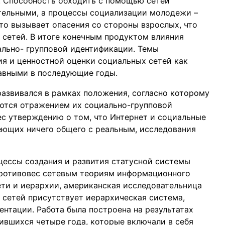
. Способность обходить с помощью сетей
тельными, а процессы социализации молодежи –
о вызывает опасения со стороны взрослых, что
 сетей. В итоге конечным продуктом влияния
ально- групповой идентификации. Темы
я и ценностной оценки социальных сетей как
авными в последующие годы.
азвивался в рамках положения, согласно которому
ются отражением их социально-групповой
ес утверждению о том, что Интернет и социальные
еющих ничего общего с реальным, исследования
цессы создания и развития статусной системы
 противовес сетевым теориям информационного
ти и иерархии, американская исследовательница
 сетей присутствует иерархическая система,
ентации. Работа была построена на результатах
ившихся четыре года, которые включали в себя