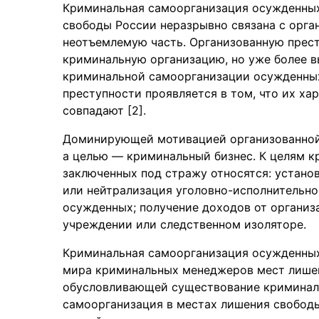
Криминальная самоорганизация осужденных
свободы России неразрывно связана с орга
неотъемлемую часть. Организованную прес
криминальную организацию, но уже более в
криминальной самоорганизации осужденных
преступности проявляется в том, что их х
совпадают [2].
Доминирующей мотивацией организованной 
а целью — криминальный бизнес. К целям к
заключенных под стражу относятся: устано
или нейтрализация уголовно-исполнительно
осужденных; получение доходов от организ
учреждении или следственном изоляторе.
Криминальная самоорганизация осужденных 
мира криминальных менеджеров мест лишен
обусловливающей существование криминал
самоорганизация в местах лишения свободы