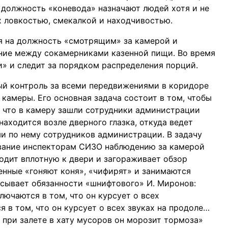
 должность «коневода» назначают людей хотя и не
 ловкостью, смекалкой и находчивостью.
я на должность «смотрящим» за камерой и
ение между сокамерниками казенной пищи. Во время
» и следит за порядком распределения порций.
й контроль за всеми передвижениями в коридоре
камеры. Его основная задача состоит в том, чтобы
 что в камеру зашли сотрудники администрации
аходится возле дверного глазка, откуда ведет
и по нему сотрудников администрации. В задачу
вание инспекторам СИЗО наблюдению за камерой
ходит вплотную к двери и загораживает обзор
енные «гоняют коня», «чифирят» и занимаются
сывает обязанности «шнифтового» И. Миронов:
лючаются в том, что он курсует о всех
 в том, что он курсует о всех звуках на продоле…
о при залете в хату мусоров он морозит тормоза»