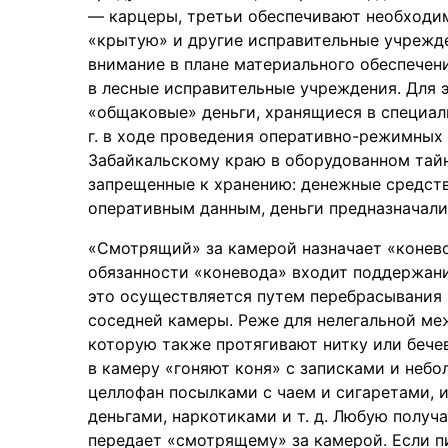
— карцеры, третьи обеспечивают необходи
«крытую» и другие исправительные учрежде
внимание в плане материального обеспечен
в лесные исправительные учреждения. Для 
«общаковые» деньги, хранящиеся в специаль
г. в ходе проведения оперативно-режимны
Забайкальскому краю в оборудованном тай
запрещенные к хранению: денежные средства
оперативным данным, деньги предназначали
«Смотрящий» за камерой назначает «конево
обязанности «коневода» входит поддержани
это осуществляется путем перебрасывания 
соседней камеры. Реже для нелегальной ме
которую также протягивают нитку или бече
в камеру «гоняют коня» с записками и неб
целлофан посылками с чаем и сигаретами, 
деньгами, наркотиками и т. д. Любую пол
передает «смотрящему» за камерой. Если п