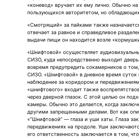
«коневод» вручает их ему лично. Обычно на
пользующихся авторитетом, но обладающих
«Смотрящий» за пайками также назначаетс
отвечает за равное и справедливое раздел
выдачи пищи он находится возле «кормушки
«Шнифтовой» осуществляет аудиовизуальны
СИЗО, куда непосредственно выходит дверь 
вовремя предупредить сокамерников о том,
СИЗО. «Шнифтовой» в дневное время суток н
наблюдение за коридором и передвижениям
«шнифтового» входит также воспрепятство
через дверной глазок. С этой целью он под
камеры. Обычно это делается, когда заключ
другими запрещенными делами. Вот как опи
«”Шнифтовой” — глаза и уши хаты. Глаза зак
передвижениях на продоле. Уши заключаются
его ответственность заключается в том, чт