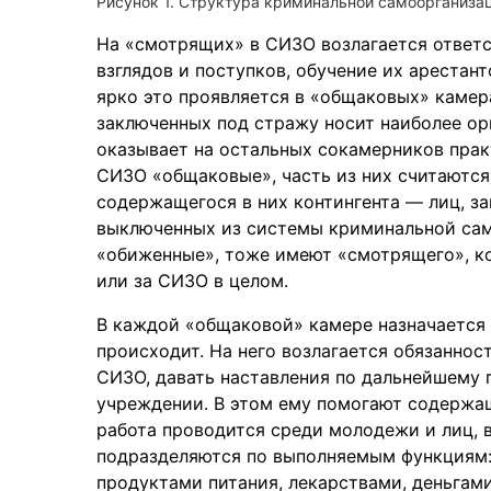
Рисунок 1. Структура криминальной самоорганиза
На «смотрящих» в СИЗО возлагается ответ
взглядов и поступков, обучение их арестан
ярко это проявляется в «общаковых» камер
заключенных под стражу носит наиболее ор
оказывает на остальных сокамерников прак
СИЗО «общаковые», часть из них считаютс
содержащегося в них контингента — лиц, з
выключенных из системы криминальной сам
«обиженные», тоже имеют «смотрящего», к
или за СИЗО в целом.
В каждой «общаковой» камере назначается «
происходит. На него возлагается обязаннос
СИЗО, давать наставления по дальнейшему
учреждении. В этом ему помогают содержащ
работа проводится среди молодежи и лиц,
подразделяются по выполняемым функциям: 
продуктами питания, лекарствами, деньгам