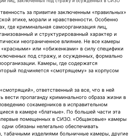
ции лиц, заключенных под стражу и осужденных в СИЗО
ственность за привитие заключенным «правильных»
тской этике, морали и нравственности. Особенно
ах, где криминальная самоорганизация лиц,
ганизованный и структурированный характер и
тически неограниченное влияние. Не все камеры
я «красными» или «обиженками» в силу специфики
аключенных под стражу, и осужденных, формально
оорганизации. Камеры, где содержатся
оторый подчиняется «смотрящему» за корпусом
смотрящий», ответственный за все, что в ней
ть вести пропаганду криминального образа жизни в
 поведению сокамерников в исправительном
иеся в камере «блатные». По большей части эта
 впервые помещенных в СИЗО. «Общаковые» камеры
одни обязаны нелегально обеспечивать
и, табачными изделиями больничные камеры, другие