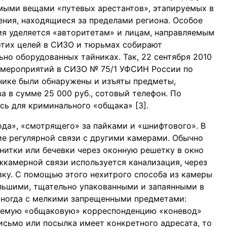
мыми вещами «путевых арестантов», этапируемых в
ния, находящиеся за пределами региона. Особое
ия уделяется «авторитетам» и лицам, направляемым
этих целей в СИЗО и тюрьмах собирают
но оборудованных тайниках. Так, 22 сентября 2010
х мероприятий в СИЗО № 75/1 УФСИН России по
нике были обнаружены и изъяты предметы,
 в сумме 25 000 руб., сотовый телефон. По
сь для криминального «общака» [3].
да», «смотрящего» за пайками и «шнифтового». В
е регулярной связи с другими камерами. Обычно
нитки или бечевки через оконную решетку в окно
жкамерной связи используется канализация, через
вку. С помощью этого нехитрого способа из камеры
ольшими, тщательно упакованными и запаянными в
иногда с мелкими запрещенными предметами:
учаемую «общаковую» корреспонденцию «коневод»
исьмо или посылка имеет конкретного адресата, то