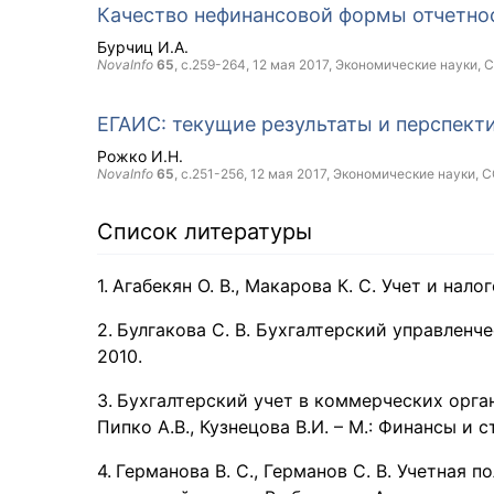
Качество нефинансовой формы отчетно
Бурчиц И.А.
NovaInfo
65
, с.259-264,
12 мая 2017
, Экономические науки,
C
ЕГАИС: текущие результаты и перспект
Рожко И.Н.
NovaInfo
65
, с.251-256,
12 мая 2017
, Экономические науки,
C
Список литературы
Агабекян О. В., Макарова К. С. Учет и нал
Булгакова С. В. Бухгалтерский управленче
2010.
Бухгалтерский учет в коммерческих органи
Пипко А.В., Кузнецова В.И. – М.: Финансы и 
Германова В. С., Германов С. В. Учетная 