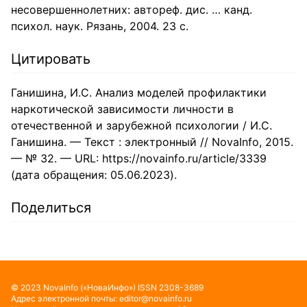
несовершеннолетних: автореф. дис. … канд.
психол. наук. Рязань, 2004. 23 с.
Цитировать
Ганишина, И.С. Анализ моделей профилактики
наркотической зависимости личности в
отечественной и зарубежной психологии / И.С.
Ганишина. — Текст : электронный // NovaInfo, 2015.
— № 32. — URL: https://novainfo.ru/article/3339
(дата обращения: 05.06.2023).
Поделиться
©
2023
NovaInfo
(«НоваИнфо»)
ISSN
2308-3689
Адрес электронной почты:
editor@novainfo.ru