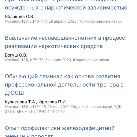
осужденных с наркотической зависимостью
Яблокова О.В.
NovaInfo
137
, с.146-147,
28 апреля 2023
, Психологические науки
Вовлечение несовершеннолетних в процесс
реализации наркотических средств
Богуш О.В.
NovaInfo
135
, с.75-76,
5 января 2023
, Юридические науки
Обучающий семинар как основа развития
профессиональной деятельности тренера в
ДЮСШ
Кузнецова Т.А.
Фролова П.И.
NovaInfo
132
, с.117-118,
18 мая 2022
, Педагогические науки, УДК
37.08, ББК Ч440, ГРНТИ 14.01.79
Опыт профилактики железодефицитной
анемии у поросят