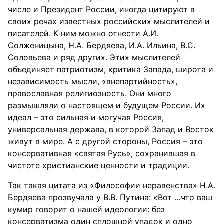
числе и Президент России, иногда цитируют в
своих речах известных российских мыслителей и
писателей. К ним можно отнести А.И.
Солженицына, Н.А. Бердяева, И.А. Ильина, В.С.
Соловьева и ряд других. Этих мыслителей
объединяет патриотизм, критика Запада, широта и
независимость мысли, «внепартийность»,
православная религиозность. Они много
размышляли о настоящем и будущем России. Их
идеал – это сильная и могучая Россия,
универсальная держава, в которой Запад и Восток
живут в мире. А с другой стороны, Россия – это
консервативная «святая Русь», сохранившая в
чистоте христианские ценности и традиции.
Так такая цитата из «Философии неравенства» Н.А.
Бердяева прозвучала у В.В. Путина: «Вот …что ваш
кумир говорит о нашей идеологии: без
консерватизма один сплошной упадок и одно