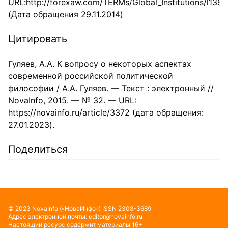
URL:http://forexaw.com/TERMs/Global_Institu
(Дата обращения 29.11.2014)
Цитировать
Гуляев, А.А. К вопросу о некоторых аспектах
современной российской политической
философии / А.А. Гуляев. — Текст : электронный //
NovaInfo, 2015. — № 32. — URL:
https://novainfo.ru/article/3372 (дата обращения:
27.01.2023).
Поделиться
©
2023
NovaInfo
(«НоваИнфо»)
ISSN
2308-3689
Адрес электронной почты:
editor@novainfo.ru
Настоящий ресурс содержит материалы 16+