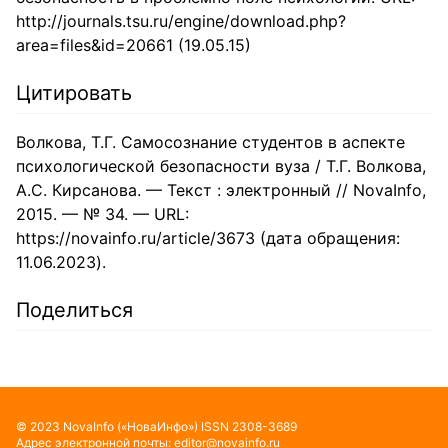
http://journals.tsu.ru/engine/download.php?
area=files&id=20661 (19.05.15)
Цитировать
Волкова, Т.Г. Самосознание студентов в аспекте
психологической безопасности вуза / Т.Г. Волкова,
А.С. Кирсанова. — Текст : электронный // NovaInfo,
2015. — № 34. — URL:
https://novainfo.ru/article/3673 (дата обращения:
11.06.2023).
Поделиться
©
2023
NovaInfo
(«НоваИнфо»)
ISSN
2308-3689
Адрес электронной почты:
editor@novainfo.ru