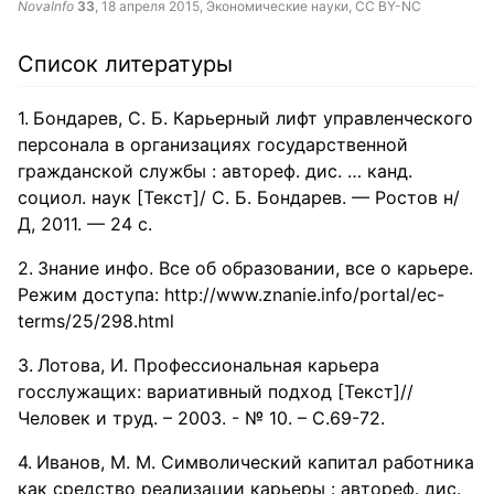
NovaInfo
33
,
18 апреля 2015
, Экономические науки,
CC BY-NC
Список литературы
Бондарев, С. Б. Карьерный лифт управленческого
персонала в организациях государственной
гражданской службы : автореф. дис. … канд.
социол. наук [Текст]/ С. Б. Бондарев. — Ростов н/
Д, 2011. — 24 с.
Знание инфо. Все об образовании, все о карьере.
Режим доступа: http://www.znanie.info/portal/ec-
terms/25/298.html
Лотова, И. Профессиональная карьера
госслужащих: вариативный подход [Текст]//
Человек и труд. – 2003. - № 10. – С.69-72.
Иванов, М. М. Символический капитал работника
как средство реализации карьеры : автореф. дис.