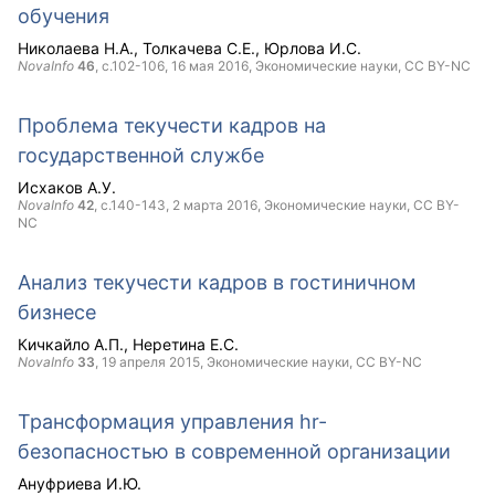
обучения
Николаева Н.А.
Толкачева С.Е.
Юрлова И.С.
NovaInfo
46
, с.102-106,
16 мая 2016
, Экономические науки,
CC BY-NC
Проблема текучести кадров на
государственной службе
Исхаков А.У.
NovaInfo
42
, с.140-143,
2 марта 2016
, Экономические науки,
CC BY-
NC
Анализ текучести кадров в гостиничном
бизнесе
Кичкайло А.П.
Неретина Е.С.
NovaInfo
33
,
19 апреля 2015
, Экономические науки,
CC BY-NC
Трансформация управления hr-
безопасностью в современной организации
Ануфриева И.Ю.