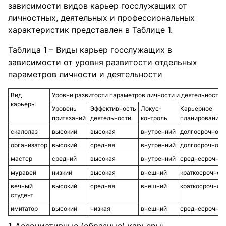
зависимости видов карьер госслужащих от
личностных, деятельных и профессиональных
характеристик представлен в Таблице 1.
Таблица 1 – Виды карьер госслужащих в
зависимости от уровня развитости отдельных
параметров личности и деятельности
Вид
Уровни развитости параметров личности и деятельности
карьеры
Уровень
Эффективность
Локус-
Карьерное
притязаний
деятельности
контроль
планирование
скалолаз
высокий
высокая
внутренний
долгосрочное
организатор
высокий
средняя
внутренний
долгосрочное
мастер
средний
высокая
внутренний
среднесрочное
муравей
низкий
высокая
внешний
краткосрочное
вечный
высокий
средняя
внешний
краткосрочное
студент
имитатор
высокий
низкая
внешний
среднесрочное