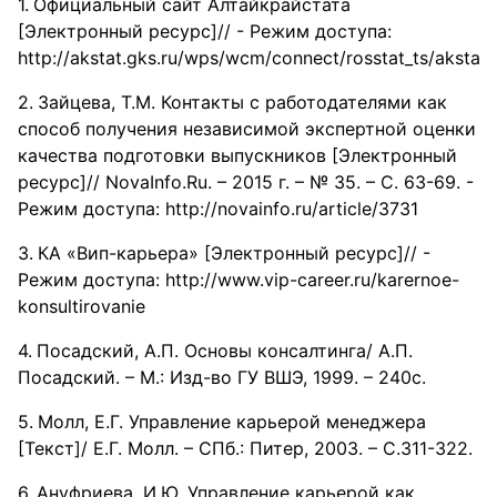
Официальный сайт Алтайкрайстата
[Электронный ресурс]// - Режим доступа:
http://akstat.gks.ru/wps/wcm/connect/rosstat_ts/akstat/r
Зайцева, Т.М. Контакты с работодателями как
способ получения независимой экспертной оценки
качества подготовки выпускников [Электронный
ресурс]// NovaInfo.Ru. – 2015 г. – № 35. – С. 63-69. -
Режим доступа: http://novainfo.ru/article/3731
КА «Вип-карьера» [Электронный ресурс]// -
Режим доступа: http://www.vip-career.ru/karernoe-
konsultirovanie
Посадский, А.П. Основы консалтинга/ А.П.
Посадский. – М.: Изд-во ГУ ВШЭ, 1999. – 240с.
Молл, Е.Г. Управление карьерой менеджера
[Текст]/ Е.Г. Молл. – СПб.: Питер, 2003. – С.311-322.
Ануфриева, И.Ю. Управление карьерой как