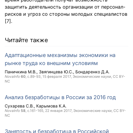
защитить деятельность организации от персонал-
рисков и угроз со стороны молодых специалистов
[7].
Читайте также
Адаптационные механизмы экономики на
рынке труда ко внешним условиям
Паничкина М.В.
Звягинцева Ю.С.
Бондаренко Д.А.
NovaInfo
60
, с.89-93,
15 февраля 2017
, Экономические науки,
CC BY-
NC
Анализ безработицы в России за 2016 год
Сухарева С.В.
Карымова К.А.
NovaInfo
58
, с.161-165,
22 января 2017
, Экономические науки,
CC BY-
NC
Занятость и безработица в Российской