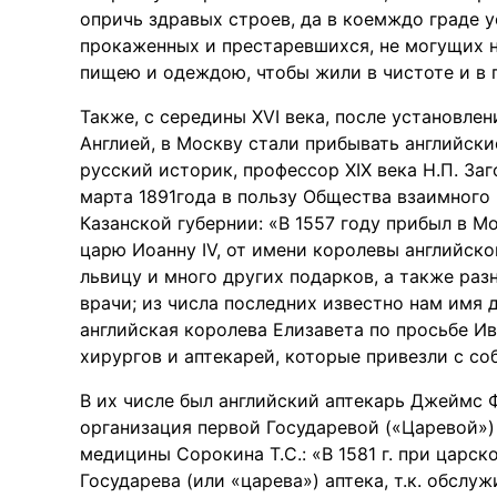
опричь здравых строев, да в коемждо граде у
прокаженных и престаревшихся, не могущих н
пищею и одеждою, чтобы жили в чистоте и в по
Также, с середины XVI века, после установле
Англией, в Москву стали прибывать английски
русский историк, профессор XIX века Н.П. За
марта 1891года в пользу Общества взаимног
Казанской губернии: «В 1557 году прибыл в 
царю Иоанну IV, от имени королевы английско
львицу и много других подарков, а также раз
врачи; из числа последних известно нам имя д
английская королева Елизавета по просьбе Ив
хирургов и аптекарей, которые привезли с соб
В их числе был английский аптекарь Джеймс Ф
организация первой Государевой («Царевой»)
медицины Сорокина Т.С.: «В 1581 г. при царс
Государева (или «царева») аптека, т.к. обслу