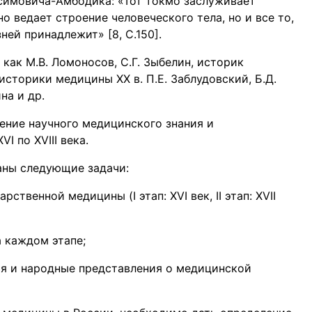
аксимовича-Амбодика: «Тот токмо заслуживает
о ведает строение человеческого тела, но и все то,
ей принадлежит» [8, С.150].
как М.В. Ломоносов, С.Г. Зыбелин, историк
 историки медицины XX в. П.Е. Заблудовский, Б.Д.
на и др.
ление научного медицинского знания и
I по XVIII века.
аны следующие задачи:
ственной медицины (I этап: XVI век, II этап: XVII
 каждом этапе;
ия и народные представления о медицинской