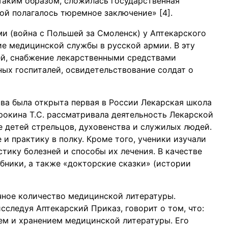
 Таким образом, сложилась государственная
ой полагалось тюремное заключение» [4].
и (война с Польшей за Смоленск) у Аптекарского
ие медицинской службы в русской армии. В эту
ей, снабжение лекарственными средствами
ных госпиталей, освидетельствование солдат о
ва была открыта первая в России Лекарская школа
окина Т.С. рассматривала деятельность Лекарской
 детей стрельцов, духовенства и служилых людей.
 и практику в полку. Кроме того, ученики изучали
тику болезней и способы их лечения. В качестве
бники, а также «докторские сказки» (истории
чное количество медицинской литературы.
сследуя Аптекарский Приказ, говорит о том, что:
ем и хранением медицинской литературы. Его