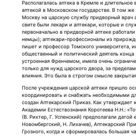
Располагалась аптека в Кремле и длительное 
аптекой в Московском государстве. В том же 
Москву на царскую службу придворный врач а
свите были лекари и аптекари, которые и слу
первоначально в придворной аптеке работали
немцы); аптекари-профессионалы из прирожде
пишет и профессор Томского университета, и
общественный и политический деятель конца X
устроенная Френчемом, имела очень ограниче
только для нужд царского двора, за предела
влияния. Это была в строгом смысле закрытая 
После учреждения царской аптеки пришло осо
координировать и снабжать необходимыми для
создан Аптекарский Приказ. Как утверждает 
Академии Естествознания Коротеева Н.Н.: «То
(В. Рихтер, Г. Успенский) предполагали датой
Новомбергский, Н. Лихачев), Аптекарский Пр
Грозного, когда и сформировалась большая ча