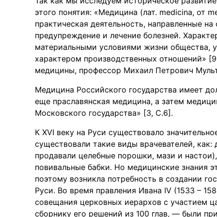
Так как мы исследуем историческое развитие
этого понятия: «Медицина (лат. medicina, от m
практическая деятельность, направленные на
предупреждение и лечение болезней. Характе
материальными условиями жизни общества, у
характером производственных отношений» [9,
медицины, профессор Михаил Петрович Муль
Медицина Российского государства имеет до
еще праславянская медицина, а затем медици
Московского государства» [3, С.6].
К XVI веку на Руси существовало значительно
существовали такие виды врачевателей, как: 
продавали целебные порошки, мази и настои),
повивальные бабки. Но медицинские знания э
поэтому возникла потребность в создании го
Руси. Во время правления Ивана IV (1533 – 15
совещания церковных иерархов с участием ца
сборнику его решений из 100 глав, — были пр