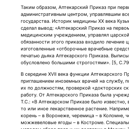
Таким образом, Аптекарский Приказ при пер
административным центром, управлявшим вс
государства. Историк медицины XX века Кузь
сделал вывод: «Аптекарский Приказ на перво
медицинским учреждением, управлял царской
обязанности этого приказа входило лечение ц
изготовленные «отборочные врачебные средст
печатью дьяка Аптекарского Приказа. Выписы
обусловлено большими строгостями». [5, С.79
В середине XVII века функции Аптекарского П
приглашением иноземных врачей на службу, п
их по должностям, проверкой «докторских ск
работу. От Аптекарского Приказа была учреж
Т.С.: «В Аптекарском Приказе было известно
то или иное лекарственное растение. Наприме
корень – в Воронеже, черемица – в Коломне, ч
можжевеловые ягоды – в Костроме. Специальн