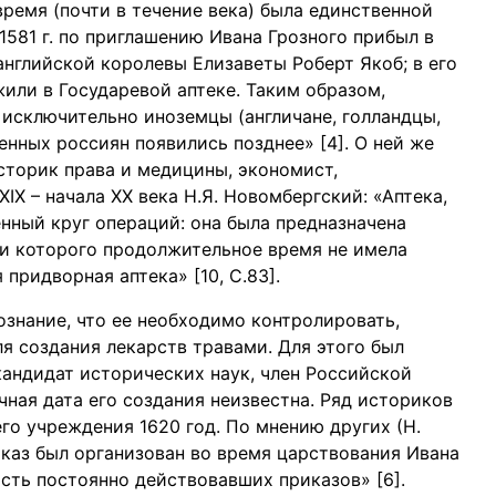
время (почти в течение века) была единственной
1581 г. по приглашению Ивана Грозного прибыл в
нглийской королевы Елизаветы Роберт Якоб; в его
жили в Государевой аптеке. Таким образом,
 исключительно иноземцы (англичане, голландцы,
нных россиян появились позднее» [4]. О ней же
сторик права и медицины, экономист,
IX – начала XX века Н.Я. Новомбергский: «Аптека,
нный круг операций: она была предназначена
ми которого продолжительное время не имела
придворная аптека» [10, С.83].
знание, что ее необходимо контролировать,
 создания лекарств травами. Для этого был
кандидат исторических наук, член Российской
чная дата его создания неизвестна. Ряд историков
 его учреждения 1620 год. По мнению других (Н.
иказ был организован во время царствования Ивана
сть постоянно действовавших приказов» [6].