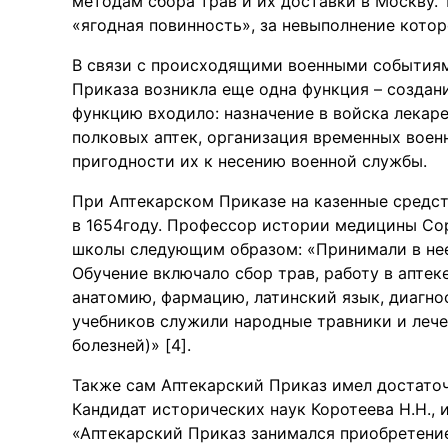
методам сбора трав и их доставки в Москву.
«ягодная повинность», за невыполнение котор
В связи с происходящими военными событиям
Приказа возникла еще одна функция – создан
функцию входило: назначение в войска лекар
полковых аптек, организация временных воен
пригодности их к несению военной службы.
При Аптекарском Приказе на казенные средст
в 1654году. Профессор истории медицины Сор
школы следующим образом: «Принимали в нее
Обучение включало сбор трав, работу в аптеке
анатомию, фармацию, латинский язык, диагнос
учебников служили народные травники и лече
болезней)» [4].
Также сам Аптекарский Приказ имел достато
Кандидат исторических наук Коротеева Н.Н., и
«Аптекарский Приказ занимался приобретени