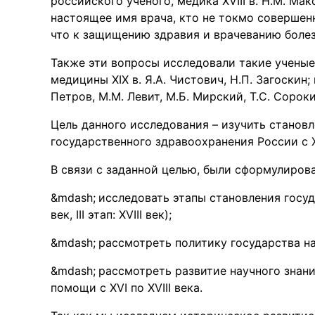
российского учёного, медика XVIII в. Н.М. М
настоящее имя врача, кто не токмо совершенн
что к защищению здравия и врачеванию болезн
Также эти вопросы исследовали такие ученые 
медицины XIX в. Я.А. Чистович, Н.П. Загоскин;
Петров, М.М. Левит, М.Б. Мирский, Т.С. Сороки
Цель данного исследования – изучить станов
государственного здравоохранения России с XV
В связи с заданной целью, были сформулиров
исследовать этапы становления государ
век, III этап: XVIII век);
рассмотреть политику государства на
рассмотреть развитие научного знан
помощи с XVI по XVIII века.