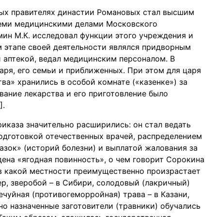
вых правителях династии Романовых стал высшим
еми медицинскими делами Московского
мин М.К. исследовал функции этого учреждения и
м этапе своей деятельности являлся придворным
 аптекой, ведал медицинским персоналом. В
аря, его семьи и приближенных. При этом для царя
ва» хранились в особой комнате («казенке») за
вание лекарства и его приготовление было
].
риказа значительно расширились: он стал ведать
одготовкой отечественных врачей, распределением
азок» (историй болезни) и выплатой жалования за
дена «ягодная повинность», о чем говорит Сорокина
, в какой местности преимущественно произрастает
р, зверобой – в Сибири, солодовый (лакричный)
ечуйная (противогеморройная) трава – в Казани,
о назначенные заготовители (травники) обучались