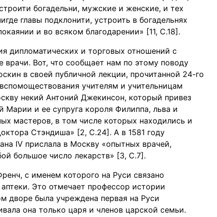
строити богадельни, мужские и женские, и тех
игде главы подклонити, устроить в богадельнях
каянии и во всяком благодарении» [11, С.18].
ния дипломатических и торговых отношений с
е врачи. Вот, что сообщает нам по этому поводу
госкин в своей публичной лекции, прочитанной 24-го
о вспомоществования учителям и учительницам
Москву некий Антоний Джекинсон, который привез
й Марии и ее супруга короля Филиппа, льва и
ных мастеров, в том числе которых находились и
октора Стэндиша» [2, С.24]. А в 1581 году
ана IV прислала в Москву «опытных врачей,
ой большое число лекарств» [3, С.7].
ренч, с именем которого на Руси связано
 аптеки. Это отмечает профессор истории
ком дворе была учреждена первая на Руси
живала она только царя и членов царской семьи.