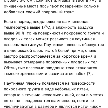
глубину 5-7 см), сжигают или закапывают в яму, а
очищенные места посыпают поваренной солью и
добавляют свежий покровный грунт.
Если в период плодоношения шампиньонов
0
температура выше 17
С, а влажность воздуха
выше 90 %, то на поверхности покровного грунта и
плодовых телах может развиваться паутинная
плесень-дактилиум. Паутинная плесень образуется
в виде рыхлой шерстистой белой пряжи, очень
быстро распространяется за короткое время и
вызывает отмирание пораженных плодовых тел.
Обтянутые плесенью плодовые тела становятся
темно-коричневыми и сваливаются набок [7].
Паутинная плесень появляется на поверхности
покровного грунта в виде небольших пятен,
которые в течение нескольких дней, если в местах
пятен нет плодовых тел шампиньона, почти не
увеличиваются в размере и являются источником