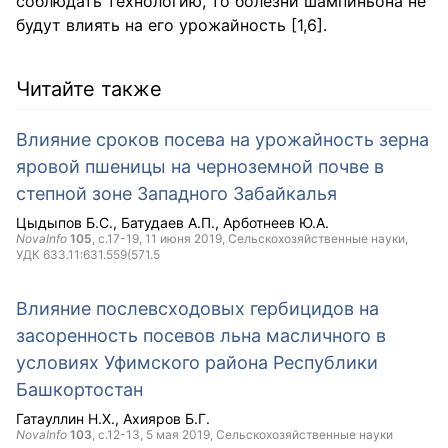
соблюдать технологию, то болезни шампиньона не
будут влиять на его урожайность [1,6].
Читайте также
Влияние сроков посева на урожайность зерна
яровой пшеницы на черноземной почве в
степной зоне Западного Забайкалья
Цыдыпов Б.С.
Батудаев А.П.
Арботнеев Ю.А.
NovaInfo
105
, с.17-19,
11 июня 2019
, Сельскохозяйственные науки,
УДК 633.11:631.559(571.5
Влияние послевсходовых гербицидов на
засоренность посевов льна масличного в
условиях Уфимского района Республики
Башкортостан
Гатауллин Н.Х.
Ахияров Б.Г.
NovaInfo
103
, с.12-13,
5 мая 2019
, Сельскохозяйственные науки