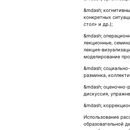
когнитивны
конкретных ситуаци
стол» и др.);
операционн
лекционные, семина
лекция-визуализаци
моделирование про
социально-
разминка, коллекти
оценочно-р
дискуссия, упражне
коррекцион
Использование рас
образовательной д