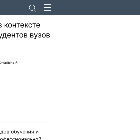
 контексте
дентов вузов
иональный
дов обучения и
рофессиональной