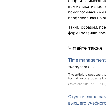
опорой на имеющийс
коммуникативность
психологическими 
профессионально зн
Таким образом, пр
формированию проф
Читайте также
Time management 
Умаркулова Д.С.
The article discusses t
formation of students ba
as an intangible resourc
NovaInfo
131
, с.115-117
level.
Студенческое сам
высшего учебного