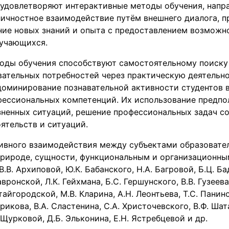
удовлетворяют интерактивные методы обучения, напр
ичностное взаимодействие путём внешнего диалога, п
ние новых знаний и опыта с предоставлением возможн
учающихся.
оды обучения способствуют самостоятельному поиску
вательных потребностей через практическую деятельно
доминирование познавательной активности студентов 
ессиональных компетенций. Их использование предпо
ненных ситуаций, решение профессиональных задач со
ятельств и ситуаций.
ивного взаимодействия между субъектами образовате
 природе, сущности, функциональным и организационн
В. Архиповой, Ю.К. Бабанского, Н.А. Багровой, Б.Ц. Ба
вронской, Л.К. Гейхмана, Б.С. Гершунского, В.В. Гузеева
тайгородской, М.В. Кларина, А.Н. Леонтьева, Т.С. Паниной
рикова, В.А. Сластенина, С.А. Христочевского, В.Ф. Шата
Щурковой, Д.Б. Эльконина, Е.Н. Ястребцевой и др.