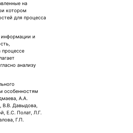
авленные на
ри котором
остей для процесса
 информации и
сть,
в процессе
лагает
гласно анализу
льного
ым особенностям
дмаева, А.А.
, В.В. Давыдова,
, Е.С. Полат, Л.Г.
лова, Г.П.