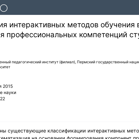
я интерактивных методов обучения в
я профессиональных компетенций сту
енный педагогический институт (филиал), Пермский государственный нац
ситет
я 2015
е науки
22
ены существующие классификации интерактивных мето
тематизация на основании формирования компонент п