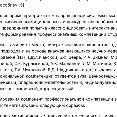
особие» [5].
ящее время приоритетным направлением системы высш
ка высококвалифицированных и конкурентоспособных н
и предпринята попытка классифицировать интерактив
сте формирования профессиональных компетенций студе
спектами системного, синергетического, личностного, 
 подходов и на основе анализа имеющихся научно-педа
вания (Н.Н. Двуличанской, Э.Ф. Зеера, И.А. Зимней, М.Д
пиной, О.Е. Курлыгиной, А.К. Марковой, Л.М. Митиной, Ю.
рского, Т.А. Чекалиной, В.Д. Шадрикова и др.) выделен
сиональной компетенции студентов вуза: ценностный, 
аниевый, операционно-деятельностный, индивидуально
чно-рефлексивный, коррекционный.
ирования компонент профессиональной компетенции в
истематизированы следующим образом:
онно-мотивационные (дискуссия, ролевая игра, диалог 