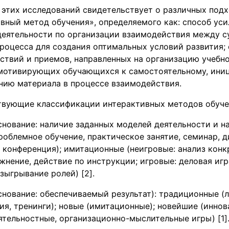
 этих исследований свидетельствует о различных подх
вный метод обучения», определяемого как: способ ус
деятельности по организации взаимодействия между с
роцесса для создания оптимальных условий развития;
ствий и приемов, направленных на организацию учебно
 мотивирующих обучающихся к самостоятельному, ини
нию материала в процессе взаимодействия.
вующие классификации интерактивных методов обучен
снование: наличие заданных моделей деятельности и на
облемное обучение, практическое занятие, семинар, д
 конференция); имитационные (неигровые: анализ конк
нение, действие по инструкции; игровые: деловая игр
зыгрывание ролей) [2].
снование: обеспечиваемый результат): традиционные (
ия, тренинги); новые (имитационные); новейшие (инно
тельностные, организационно-мыслительные игры) [1]