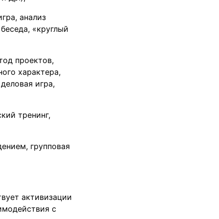
гра, анализ
беседа, «круглый
тод проектов,
ного характера,
деловая игра,
кий тренинг,
дением, групповая
твует активизации
имодействия с