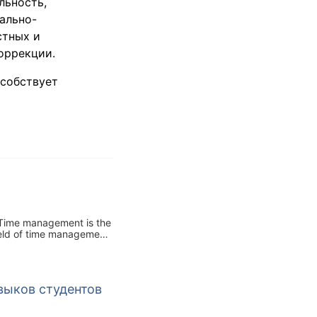
льность,
ально-
стных и
оррекции.
особствует
. Time management is the
field of time management
 personal and corporate
выков студентов