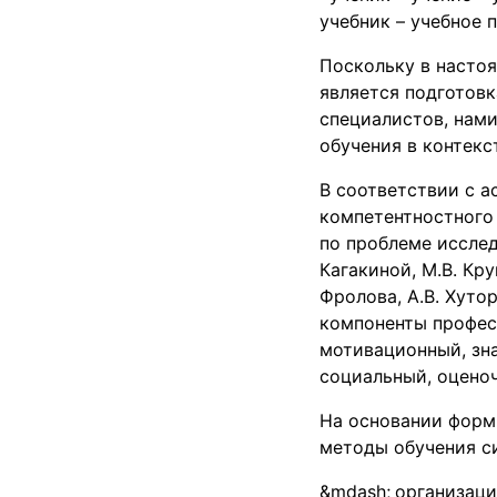
учебник – учебное п
Поскольку в насто
является подготов
специалистов, нам
обучения в контек
В соответствии с а
компетентностного
по проблеме исследо
Кагакиной, М.В. Кру
Фролова, А.В. Хуто
компоненты профес
мотивационный, зн
социальный, оцено
На основании форм
методы обучения с
организаци