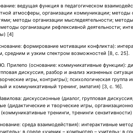
ование: ведущая функция в педагогическом взаимодей
ятной атмосферы, организации коммуникации; методы 
тями; методы организации мыследеятельности; методы
 методы организации рефлексивной деятельности; инт
ы) [4]
основание: формирование мотивации конфликта): инте
, средним и узким спектром возможностей [8, с. 25].
А.Ю. Прилепо (основание: коммуникативные функции): 
упповая дискуссия, разбор и анализ жизненных ситуац
ворческие игры, контригры); психологическая группа 
ый и коммуникативный тренинг, эмпатия) [3, с. 16].
. Вавилова: дискуссионные (диалог, групповая дискуссия
вые (дидактические и творческие игры, организационн
(коммуникативные тренинги, тренинги сензитивности) [6
снование: среда взаимодействия): интерактивные мето
учитель»; в среде «ученик – компьютер – учитель»; в ср