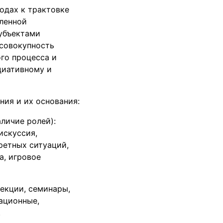
одах к трактовке
иленной
убъектами
 совокупность
го процесса и
циативному и
ия и их основания:
личие ролей):
искуссия,
ретных ситуаций,
а, игровое
лекции, семинары,
вационные,
.