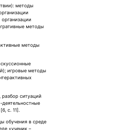
ствии): методы
организации
 организации
егративные методы
рактивные методы
дискуссионные
ий); игровые методы
интерактивных
, разбор ситуаций
о-деятельностные
, с. 11].
ды обучения в среде
еде «ученик –