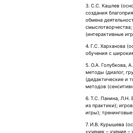
С.С. Кашлев (осн
создания благопри
обмена деятельнос
смыслотворчества;
(интерактивные игр
Г.С. Харханова (
обучения с широким
О.А. Голубкова, 
методы (диалог, гр
(дидактические и т
методов (сенситивн
Т.С. Панина, Л.Н
из практики); игро
игры); тренинговые 
И.В. Курышева (о
«ученик – учение – 