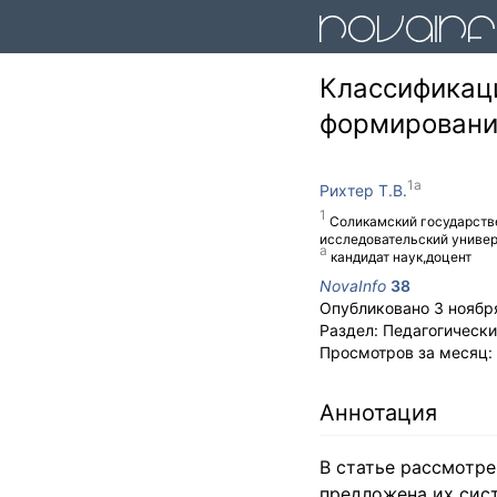
Классификаци
формировани
Рихтер Т.В.
Соликамский государств
исследовательский универ
кандидат наук,доцент
NovaInfo
38
Опубликовано
3 ноябр
Раздел:
Педагогически
Просмотров за месяц:
Аннотация
В статье рассмотр
предложена их сис