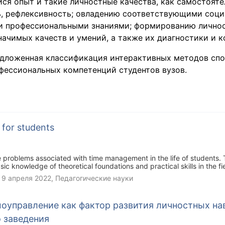
я опыт и такие личностные качества, как самостояте
, рефлексивность; овладению соответствующими соци
и профессиональными знаниями; формированию лично
ачимых качеств и умений, а также их диагностики и к
едложенная классификация интерактивных методов сп
ессиональных компетенций студентов вузов.
for students
he problems associated with time management in the life of students
sic knowledge of theoretical foundations and practical skills in the 
e, which are the basis for organizing effective activities both at the
,
9 апреля 2022
, Педагогические науки
оуправление как фактор развития личностных на
 заведения