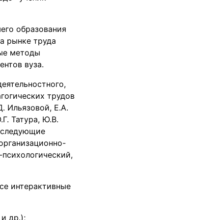
его образования
а рынке труда
ные методы
нтов вуза.
деятельностного,
гогических трудов
. Ильязовой, Е.А.
Г. Татура, Ю.В.
ы следующие
организационно-
-психологический,
се интерактивные
и др.);