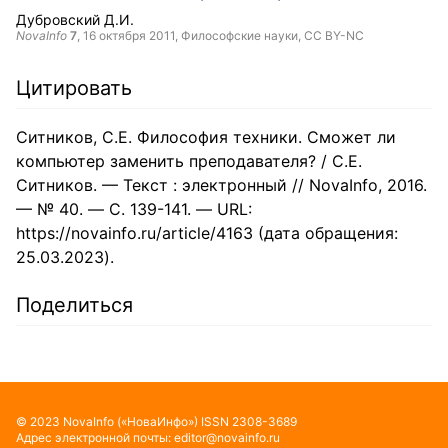
Дубровский Д.И.
NovaInfo
7
,
16 октября 2011
, Философские науки,
CC BY-NC
Цитировать
Ситников, С.Е. Философия техники. Сможет ли
компьютер заменить преподавателя? / С.Е.
Ситников. — Текст : электронный // NovaInfo, 2016.
— № 40. — С. 139-141. — URL:
https://novainfo.ru/article/4163 (дата обращения:
25.03.2023).
Поделиться
©
2023
NovaInfo
(«НоваИнфо»)
ISSN
2308-3689
Адрес электронной почты:
editor@novainfo.ru