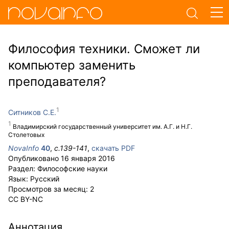
Философия техники. Сможет ли
компьютер заменить
преподавателя?
Ситников С.Е.
Владимирский государственный университет им. А.Г. и Н.Г.
Столетовых
NovaInfo
40
,
с.
139-141
,
скачать PDF
Опубликовано
16 января 2016
Раздел:
Философские науки
Язык:
Русский
Просмотров за месяц:
2
CC BY-NC
Аннотация