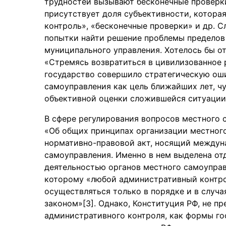
трудностей вызывают бесконечные проверк
присутствует доля субъективности, котора
контроль», «бесконечные проверки» и др. 
попытки найти решение проблемы пределов 
муниципального управления. Хотелось бы от
«Стремясь возвратиться в цивилизованное 
государство совершило стратегическую оши
самоуправления как цель ближайших лет, чу
объективной оценки сложившейся ситуации
В сфере регулирования вопросов местного 
«Об общих принципах организации местног
нормативно-правовой акт, носящий междун
самоуправления. Именно в нем выделена от
деятельностью органов местного самоуправ
которому «любой административный контро
осуществляться только в порядке и в случ
законом»[3]. Однако, Конституция РФ, не 
административного контроля, как формы го