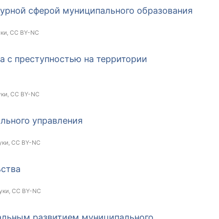
урной сферой муниципального образования
уки,
CC BY-NC
а с преступностью на территории
уки,
CC BY-NC
льного управления
уки,
CC BY-NC
ьства
уки,
CC BY-NC
альным развитием муниципального