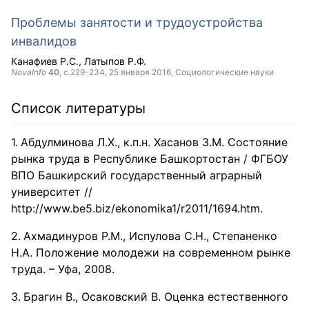
Проблемы занятости и трудоустройства
инвалидов
Канафиев Р.С.
Латыпов Р.Ф.
NovaInfo
40
, с.229-234,
25 января 2016
, Социологические науки
Список литературы
Абдулминова Л.Х., к.п.н. Хасанов З.М. Состояние
рынка труда в Республике Башкортостан / ФГБОУ
ВПО Башкирский государственный аграрный
университет //
http://www.be5.biz/ekonomika1/r2011/1694.htm.
Ахмадинуров Р.М., Испулова С.Н., Степаненко
Н.А. Положение молодежи на современном рынке
труда. – Уфа, 2008.
Брагин В., Осаковский В. Оценка естественного