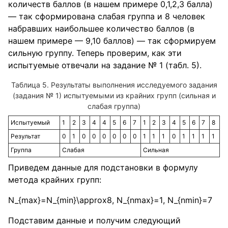
количеств баллов (в нашем примере 0,1,2,3 балла)
— так сформирована слабая группа и 8 человек
набравших наибольшее количество баллов (в
нашем примере — 9,10 баллов) — так сформируем
сильную группу. Теперь проверим, как эти
испытуемые отвечали на задание № 1 (табл. 5).
Результаты выполнения исследуемого задания
(задания № 1) испытуемыми из крайних групп (сильная и
слабая группа)
Испытуемый
1
2
3
4
4
5
6
7
1
2
3
4
5
6
7
8
Результат
0
1
0
0
0
0
0
0
1
1
1
0
1
1
1
1
Группа
Слабая
Сильная
Приведем данные для подстановки в формулу
метода крайних групп:
N_{max}=N_{min}\approx8
,
N_{nmax}=1
,
N_{nmin}=7
Подставим данные и получим следующий