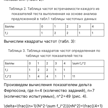
Таблица частот встречаемости каждого из
показателей теста выполненная на основе анализа
предложенной в табл.1 таблицы частотных данных
Баллы
0
1
2
3
4
f_i
1
2
2
1
1
Вычислим квадраты частот (табл. 3):
Таблица квадратов частот определенная по
таблице частот показателей теста
Баллы
0
1
2
3
4
\sum f_i^2
f_i
1
2
2
1
1
f_i^2
1
4
4
1
1
11
Произведем вычисления показателем дельта
Фергюсона, где
n=4
(количество заданий),
n=7
(количество испытуемых),
n^2=49
(рис. 4).
\delta=\frac{(n+1)(N^2-\sum f_i^2)}{nN^2}=\frac{(4+1)