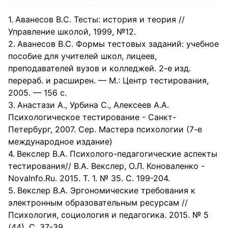
рассматриваются существенные отличия в природе и
методах проведения педагогических и психологических
тестов.
Аванесов В.С. Тесты: история и теория //
Управление школой, 1999, №12.
Аванесов В.С. Формы тестовых заданий: учебное
пособие для учителей школ, лицеев,
преподавателей вузов и колледжей. 2-е изд.
перераб. и расширен. — М.: Центр тестирования,
2005. — 156 с.
Анастази А., Урбина С., Алексеев А.А.
Психологическое тестирование - Санкт-
Петербург, 2007. Сер. Мастера психологии (7-е
международное издание)
Векслер В.А. Психолого-педагогические аспекты
тестирования// В.А. Векслер, О.Л. Коноваленко -
NovaInfo.Ru. 2015. Т. 1. № 35. С. 199-204.
Векслер В.А. Эргономические требования к
электронным образовательным ресурсам //
Психология, социология и педагогика. 2015. № 5
(44). С. 37-39.