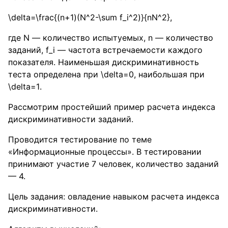
\delta=\frac{(n+1)(N^2-\sum f_i^2)}{nN^2}
,
где
N
— количество испытуемых,
n
— количество
заданий,
f_i
— частота встречаемости каждого
показателя. Наименьшая дискриминативность
теста определена при
\delta=0
, наибольшая при
\delta=1
.
Рассмотрим простейший пример расчета индекса
дискриминативности заданий.
Проводится тестирование по теме
«Информационные процессы». В тестировании
принимают участие 7 человек, количество заданий
— 4.
Цель задания: овладение навыком расчета индекса
дискриминативности.