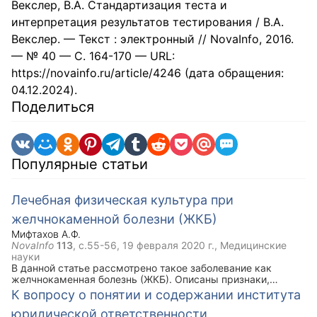
Векслер, В.А. Стандартизация теста и
интерпретация результатов тестирования / В.А.
Векслер. — Текст : электронный // NovaInfo, 2016.
— № 40 — С. 164-170 — URL:
https://novainfo.ru/article/4246 (дата обращения:
04.12.2024).
Поделиться
Популярные статьи
Лечебная физическая культура при
желчнокаменной болезни (ЖКБ)
Мифтахов А.Ф.
NovaInfo
113
, с.55-56,
19 февраля 2020 г.
, Медицинские
науки
В данной статье рассмотрено такое заболевание как
желчнокаменная болезнь (ЖКБ). Описаны признаки,
симптомы, задачи ЛФК при данной болезни. Ключевым
К вопросу о понятии и содержании института
моментом статьи является комплекс упражнений лечебной
юридической ответственности
физической культуры при ЖКБ, который рекомендован