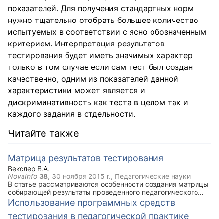
показателей. Для получения стандартных норм
нужно тщательно отобрать большее количество
испытуемых в соответствии с ясно обозначенным
критерием. Интерпретация результатов
тестирования будет иметь значимых характер
только в том случае если сам тест был создан
качественно, одним из показателей данной
характеристики может является и
дискриминативность как теста в целом так и
каждого задания в отдельности.
Читайте также
Матрица результатов тестирования
Векслер В.А.
NovaInfo
38
,
30 ноября 2015 г.
, Педагогические науки
В статье рассматриваются особенности создания матрицы
собирающей результаты проведенного педагогического
теста и позволяющей вычислять статистические
Использование программных средств
характеристики тестирования.
тестирования в педагогической практике