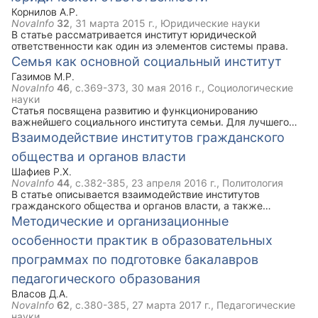
наряду с медикаментозным лечением.
Корнилов А.Р.
NovaInfo
32
,
31 марта 2015 г.
, Юридические науки
В статье рассматривается институт юридической
ответственности как один из элементов системы права.
Семья как основной социальный институт
Газимов М.Р.
NovaInfo
46
, с.369-373,
30 мая 2016 г.
, Социологические
науки
Cтатья посвящена развитию и функционированию
важнейшего социального института семьи. Для лучшего
понимания семьи проводится анализ ролевых отношений и
Взаимодействие институтов гражданского
ролевых конфликтов в семье.
общества и органов власти
Шафиев Р.Х.
NovaInfo
44
, с.382-385,
23 апреля 2016 г.
, Политология
В статье описывается взаимодействие институтов
гражданского общества и органов власти, а также
актуальные проблемы взаимодействия институтов
Методические и организационные
гражданского общества и органов власти.
особенности практик в образовательных
программах по подготовке бакалавров
педагогического образования
Власов Д.А.
NovaInfo
62
, с.380-385,
27 марта 2017 г.
, Педагогические
науки