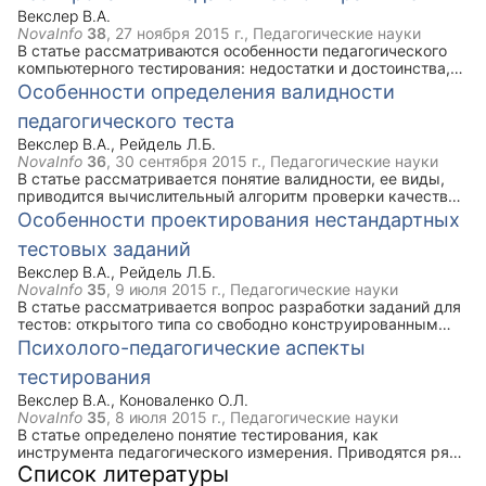
Векслер В.А.
NovaInfo
38
,
27 ноября 2015 г.
, Педагогические науки
В статье рассматриваются особенности педагогического
компьютерного тестирования: недостатки и достоинства,
требования к системам проектирования тестов,
Особенности определения валидности
дидактические особенности практического применения
педагогического теста
данных форм контроля в образовательной деятельности.
Векслер В.А.
,
Рейдель Л.Б.
NovaInfo
36
,
30 сентября 2015 г.
, Педагогические науки
В статье рассматривается понятие валидности, ее виды,
приводится вычислительный алгоритм проверки качества
педагогического теста с помощью коэффициента
Особенности проектирования нестандартных
валидности.
тестовых заданий
Векслер В.А.
,
Рейдель Л.Б.
NovaInfo
35
,
9 июля 2015 г.
, Педагогические науки
В статье рассматривается вопрос разработки заданий для
тестов: открытого типа со свободно конструированным
содержимым, на соответствие и установки правильной
Психолого-педагогические аспекты
последовательности. Определяются требования,
тестирования
выявляются преимущества и недостатки данных типов
заданий при организации контроля знаний.
Векслер В.А.
,
Коноваленко О.Л.
NovaInfo
35
,
8 июля 2015 г.
, Педагогические науки
В статье определено понятие тестирования, как
инструмента педагогического измерения. Приводятся ряд
психолого-педагогических аспектов тестирования и
Список литературы