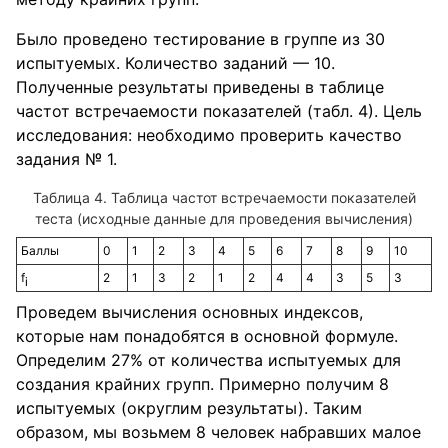
Было проведено тестирование в группе из 30
испытуемых. Количество заданий — 10.
Полученные результаты приведены в таблице
частот встречаемости показателей (табл. 4). Цель
исследования: необходимо проверить качество
задания № 1.
Таблица частот встречаемости показателей
теста (исходные данные для проведения вычисления)
Баллы
0
1
2
3
4
5
6
7
8
9
10
f
2
1
3
2
1
2
4
4
3
5
3
i
Проведем вычисления основных индексов,
которые нам понадобятся в основной формуле.
Определим 27% от количества испытуемых для
создания крайних групп. Примерно получим 8
испытуемых (округлим результаты). Таким
образом, мы возьмем 8 человек набравших малое