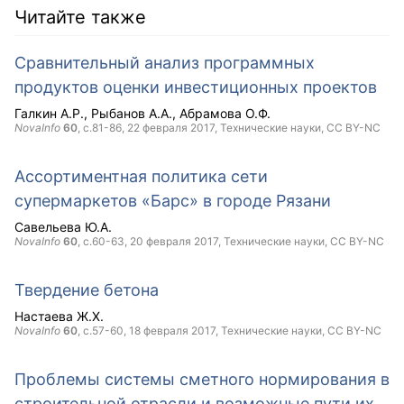
Читайте также
Сравнительный анализ программных
продуктов оценки инвестиционных проектов
Галкин А.Р.
Рыбанов А.А.
Абрамова О.Ф.
NovaInfo
60
, с.81-86,
22 февраля 2017
, Технические науки,
CC BY-NC
Ассортиментная политика сети
супермаркетов «Барс» в городе Рязани
Савельева Ю.А.
NovaInfo
60
, с.60-63,
20 февраля 2017
, Технические науки,
CC BY-NC
Твердение бетона
Настаева Ж.Х.
NovaInfo
60
, с.57-60,
18 февраля 2017
, Технические науки,
CC BY-NC
Проблемы системы сметного нормирования в
строительной отрасли и возможные пути их