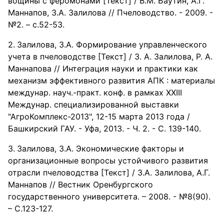
вощины с феромонами [Текст] / В.М. Баутин, А.Г.
Маннапов, З.А. Залилова // Пчеловодство. - 2009. -
№2. – с.52-53.
Залилова, З.А. Формирование управленческого
учета в пчеловодстве [Текст] / З. А. Залилова, Р. А.
Маннапова // Интеграция науки и практики как
механизм эффективного развития АПК : материалы
междунар. науч.-практ. конф. в рамках XXIII
Междунар. специализированной выставки
"АгроКомплекс-2013", 12-15 марта 2013 года /
Башкирский ГАУ. - Уфа, 2013. - Ч. 2. - С. 139-140.
Залилова, З.А. Экономические факторы и
организационные вопросы устойчивого развития
отрасли пчеловодства [Текст] / З.А. Залилова, А.Г.
Маннапов // Вестник Оренбургского
государственного университета. – 2008. - №8(90).
– С.123-127.