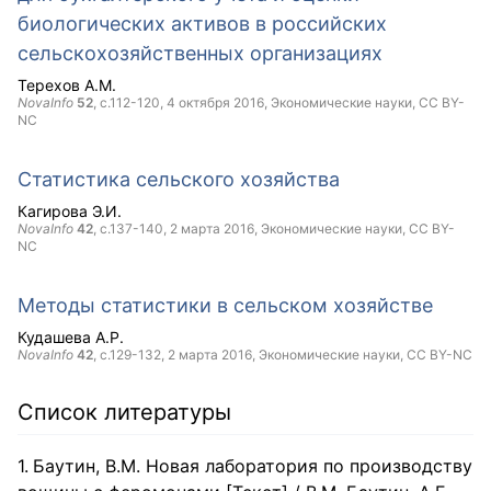
биологических активов в российских
сельскохозяйственных организациях
Терехов А.М.
NovaInfo
52
, с.112-120,
4 октября 2016
, Экономические науки,
CC BY-
NC
Статистика сельского хозяйства
Кагирова Э.И.
NovaInfo
42
, с.137-140,
2 марта 2016
, Экономические науки,
CC BY-
NC
Методы статистики в сельском хозяйстве
Кудашева А.Р.
NovaInfo
42
, с.129-132,
2 марта 2016
, Экономические науки,
CC BY-NC
Список литературы
Баутин, В.М. Новая лаборатория по производству