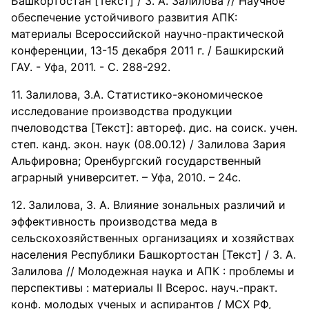
Башкортостан [Текст] / З. А. Залилова // Научное
обеспечение устойчивого развития АПК:
материалы Всероссийской научно-практической
конференции, 13-15 декабря 2011 г. / Башкирский
ГАУ. - Уфа, 2011. - С. 288-292.
Залилова, З.А. Статистико-экономическое
исследование производства продукции
пчеловодства [Текст]: автореф. дис. на соиск. учен.
степ. канд. экон. наук (08.00.12) / Залилова Зария
Альфировна; Оренбургский государственный
аграрный университет. – Уфа, 2010. – 24с.
Залилова, З. А. Влияние зональных различий и
эффективность производства меда в
сельскохозяйственных организациях и хозяйствах
населения Республики Башкортостан [Текст] / З. А.
Залилова // Молодежная наука и АПК : проблемы и
перспективы : материалы II Всерос. науч.-практ.
конф. молодых ученых и аспирантов / МСХ РФ,