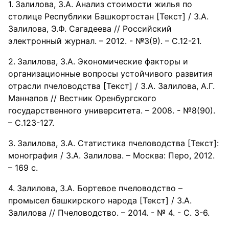
Залилова, З.А. Анализ стоимости жилья по
столице Республики Башкортостан [Текст] / З.А.
Залилова, Э.Ф. Сагадеева // Российский
электронный журнал. – 2012. - №3(9). – С.12-21.
Залилова, З.А. Экономические факторы и
организационные вопросы устойчивого развития
отрасли пчеловодства [Текст] / З.А. Залилова, А.Г.
Маннапов // Вестник Оренбургского
государственного университета. – 2008. - №8(90).
– С.123-127.
Залилова, З.А. Статистика пчеловодства [Текст]:
монография / З.А. Залилова. – Москва: Перо, 2012.
– 169 с.
Залилова, З.А. Бортевое пчеловодство –
промысел башкирского народа [Текст] / З.А.
Залилова // Пчеловодство. – 2014. - № 4. - С. 3-6.