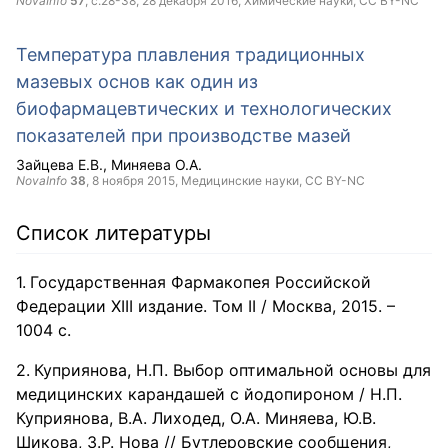
NovaInfo
57
, с.28-38,
28 декабря 2016
, Химические науки,
CC BY-NC
Температура плавления традиционных
мазевых основ как один из
биофармацевтических и технологических
показателей при производстве мазей
Зайцева Е.В.
Миняева О.А.
NovaInfo
38
,
8 ноября 2015
, Медицинские науки,
CC BY-NC
Список литературы
Государственная Фармакопея Российской
Федерации XIII издание. Том II / Москва, 2015. –
1004 с.
Куприянова, Н.П. Выбор оптимальной основы для
медицинских карандашей с йодопироном / Н.П.
Куприянова, В.А. Лиходед, О.А. Миняева, Ю.В.
Шикова, З.Р. Нова // Бутлеровские сообщения,