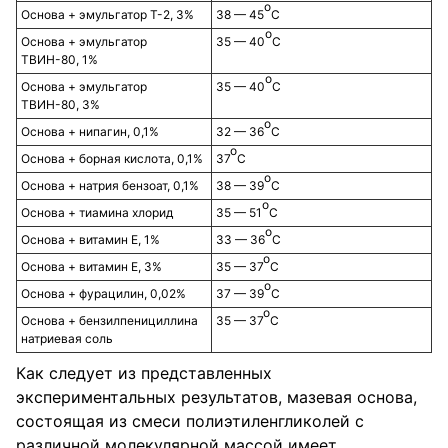
о
Основа + эмульгатор Т-2, 3%
38 — 45
С
о
Основа + эмульгатор
35 — 40
С
ТВИН-80, 1%
о
Основа + эмульгатор
35 — 40
С
ТВИН-80, 3%
о
Основа + нипагин, 0,1%
32 — 36
С
о
Основа + борная кислота, 0,1%
37
С
о
Основа + натрия бензоат, 0,1%
38 — 39
С
о
Основа + тиамина хлорид
35 — 51
С
о
Основа + витамин Е, 1%
33 — 36
С
о
Основа + витамин Е, 3%
35 — 37
С
о
Основа + фурацилин, 0,02%
37 — 39
С
о
Основа + бензилпенициллина
35 — 37
С
натриевая соль
Как следует из представленных
экспериментальных результатов, мазевая основа,
состоящая из смеси полиэтиленгликолей с
различной молекулярной массой имеет