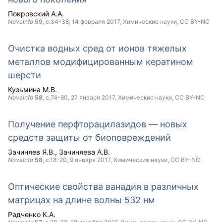
Покровский А.А.
NovaInfo
59
, с.34-38,
14 февраля 2017
, Химические науки,
CC BY-NC
Очистка водных сред от ионов тяжелых
металлов модифицированным кератином
шерсти
Кузьмина М.В.
NovaInfo
58
, с.74-80,
27 января 2017
, Химические науки,
CC BY-NC
Получение перфторацилазидов — новых
средств защиты от биоповреждений
Зачиняев Я.В.
Зачиняева А.В.
NovaInfo
58
, с.18-20,
9 января 2017
, Химические науки,
CC BY-NC
Оптические свойства ванадия в различных
матрицах на длине волны 532 нм
Радченко К.А.