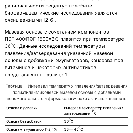
рациональности рецептур подобные
биофармацевтические исследования являются
очень важными [2-6].
Мазевая основа с сочетанием компонентов
ПЭГ-400:ПЭГ-1500=2:3 плавится при температуре
о
36
С. Данные исследований температуры
плавления/затвердевания указанной мазевой
основы с добавками эмульгаторов, консервантов,
витаминов и некоторых антибиотиков
представлены в таблице 1.
Таблица 1. Интервал температур плавления/затвердевания
полиэтиленгликолевой мазевой основы с добавками
вспомогательных и фармакологически активных веществ
Основа и добавки
Интервал температур плавления/
о
затвердевания,
С
о
Основа без добавок
36
С
о
Основа + эмульгатор Т-2, 1%
38 — 45
С