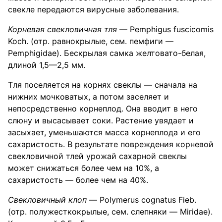
свекле передаются вирусные заболевания.
Корневая свекловичная тля
— Pemphigus fuscicomis
Koch. (отр. равнокрылые, сем. пемфиги —
Pemphigidae). Бескрылая самка желтовато-белая,
длиной 1,5—2,5 мм.
Тля поселяется на корнях свеклы — сначала на
нижних мочковатых, а потом заселяет и
непосредственно корнеплод. Она вводит в него
слюну и высасывает соки. Растение увядает и
засыхает, уменьшаются масса корнеплода и его
сахаристость. В результате повреждения корневой
свекловичной тлей урожай сахарной свеклы
может снижаться более чем на 10%, а
сахаристость — более чем на 40%.
Свекловичный
клоп
— Polymerus cognatus Fieb.
(отр. полужесткокрылые, сем. слепняки — Miridae).