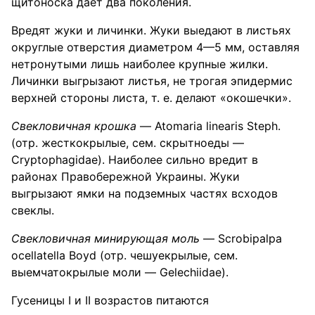
щитоноска дает два поколения.
Вредят жуки и личинки. Жуки выедают в листьях
округлые отверстия диаметром 4—5 мм, оставляя
нетронутыми лишь наиболее крупные жилки.
Личинки выгрызают листья, не трогая эпидермис
верхней стороны листа, т. е. делают «окошечки».
Свекловичная
крошка
— Atomaria linearis Steph.
(отр. жесткокрылые, сем. скрытноеды —
Cryptophagidae). Наиболее сильно вредит в
районах Правобережной Украины. Жуки
выгрызают ямки на подземных частях всходов
свеклы.
Свекловичная минирующая моль
— Scrobipalpa
ocellatella Boyd (отр. чешуекрылые, сем.
выемчатокрылые моли — Gelechiidae).
Гусеницы I и II возрастов питаются