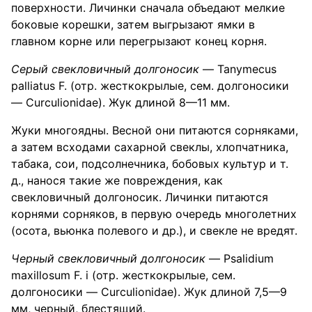
поверхности. Личинки сначала объедают мелкие
боковые корешки, затем выгрызают ямки в
главном корне или перегрызают конец корня.
Серый свекловичный долгоносик
— Tanymecus
palliatus F. (отр. жесткокрылые, сем. долгоносики
— Curculionidae). Жук длиной 8—11 мм.
Жуки многоядны. Весной они питаются сорняками,
а затем всходами сахарной свеклы, хлопчатника,
табака, сои, подсолнечника, бобовых культур и т.
д., нанося такие же повреждения, как
свекловичный долгоносик. Личинки питаются
корнями сорняков, в первую очередь многолетних
(осота, вьюнка полевого и др.), и свекле не вредят.
Черный свекловичный долгоносик
— Psalidium
maxillosum F. i (отр. жесткокрылые, сем.
долгоносики — Curculionidae). Жук длиной 7,5—9
мм, черный, блестящий.