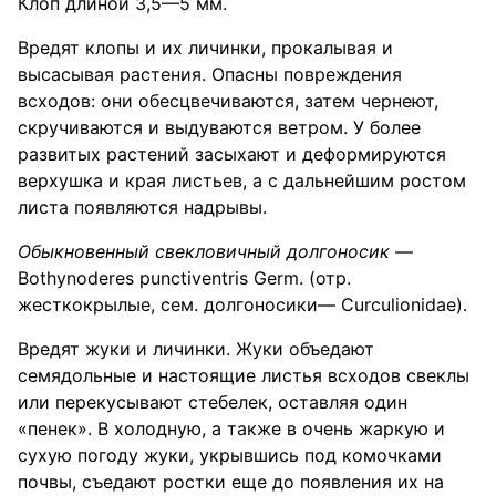
Клоп длиной 3,5—5 мм.
Вредят клопы и их личинки, прокалывая и
высасывая растения. Опасны повреждения
всходов: они обесцвечиваются, затем чернеют,
скручиваются и выдуваются ветром. У более
развитых растений засыхают и деформируются
верхушка и края листьев, а с дальнейшим ростом
листа появляются надрывы.
Обыкновенный свекловичный долгоносик
—
Bothynoderes punctiventris Germ. (отр.
жесткокрылые, сем. долгоносики— Curculionidae).
Вредят жуки и личинки. Жуки объедают
семядольные и настоящие листья всходов свеклы
или перекусывают стебелек, оставляя один
«пенек». В холодную, а также в очень жаркую и
сухую погоду жуки, укрывшись под комочками
почвы, съедают ростки еще до появления их на