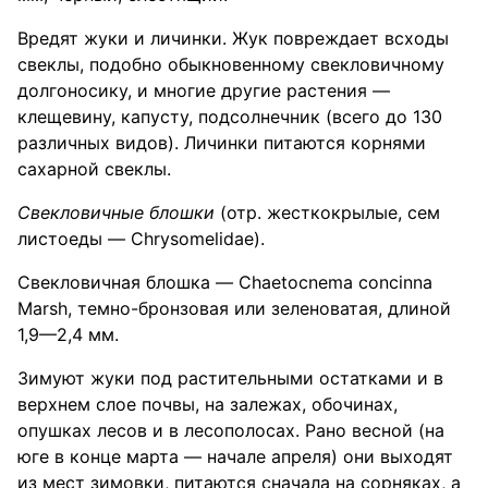
Вредят жуки и личинки. Жук повреждает всходы
свеклы, подобно обыкновенному свекловичному
долгоносику, и многие другие растения —
клещевину, капусту, подсолнечник (всего до 130
различных видов). Личинки питаются корнями
сахарной свеклы.
Свекловичные блошки
(отр. жесткокрылые, сем
листоеды — Chrysomelidae).
Свекловичная блошка — Chaetocnema concinna
Marsh, темно-бронзовая или зеленоватая, длиной
1,9—2,4 мм.
Зимуют жуки под растительными остатками и в
верхнем слое почвы, на залежах, обочинах,
опушках лесов и в лесополосах. Рано весной (на
юге в конце марта — начале апреля) они выходят
из мест зимовки, питаются сначала на сорняках, а