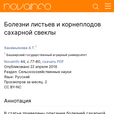
Болезни листьев и корнеплодов
сахарной свеклы
Хакимьянова А.Т.
Башкирский государственный аграрный университет
NovaInfo
44
,
с.
77-80
,
скачать PDF
Опубликовано
22 апреля 2016
Раздел:
Сельскохозяйственные науки
Язык:
Русский
Просмотров за месяц:
2
CC BY-NC
Аннотация
В статье приведены описания болезней сахарной