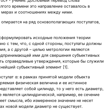
гос» - учение. Дословный перевод слова
олгого времени это направление оставалось в
 мерах и соотношениях между ними.
я опирается на ряд основополагающих постулатов,
 сформулировать исходные положения теории
но с тем, что, с одной стороны, постулаты должны
ия, а с другой – целью метрологии являются
предпринимающей ими для свершения субъективных
ть справедливые утверждения, которые бы служили
ейший субъективный элемент [1].
стулат α: в рамках принятой модели объекта
ряемая физическая величина и ее истинное
редставляет собой цилиндр, то у него есть диаметр,
е является цилиндрической, например, ее сечение
меет смысла, ибо измеренное значение не несет
ках новой модели диаметр не существует.