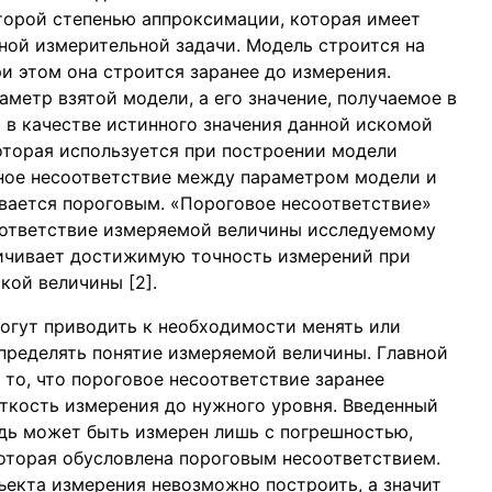
торой степенью аппроксимации, которая имеет
ной измерительной задачи. Модель строится на
и этом она строится заранее до измерения.
метр взятой модели, а его значение, получаемое в
 в качестве истинного значения данной искомой
которая используется при построении модели
жное несоответствие между параметром модели и
вается пороговым. «Пороговое несоответствие»
соответствие измеряемой величины исследуемому
ничивает достижимую точность измерений при
ой величины [2].
огут приводить к необходимости менять или
пределять понятие измеряемой величины. Главной
то, что пороговое несоответствие заранее
еткость измерения до нужного уровня. Введенный
дь может быть измерен лишь с погрешностью,
оторая обусловлена пороговым несоответствием.
екта измерения невозможно построить, а значит