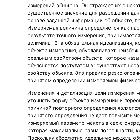
измерений обширно. Он отражает их с неко
существенное значение для разрешения дан
основе заданной информации об объекте, пр
Измеряемая величина определяется как пара
результате точного измерения, принимается
величины. Эта обязательная идеализация, 
объекта измерения, обуславливает неизбе
реальным свойством объекта, которое назы
объясняется постулатом γ: существует не
свойству объекта. Это правило резко огра
принятом определении измеряемой физическ
Изменения и детализация цели измерения м
уточнять форму объекта измерений и перео
причиной повторного определения является 
принятого определения не даст повысить ч
измеряемый параметр макета в свою очере
которая максимально равна погрешности, к
Поскольку абсолютно идеальную модель объ