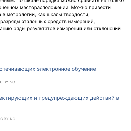
енным. По шкале порядка можно сравнить не только
ядоченном месторасположении. Можно привести
 в метрологии, как шкалы твердости,
разряды эталонных средств измерений,
анию ряды результатов измерений или отклонений
еспечивающих электронное обучение
C BY-NC
ректирующих и предупреждающих действий в
C BY-NC