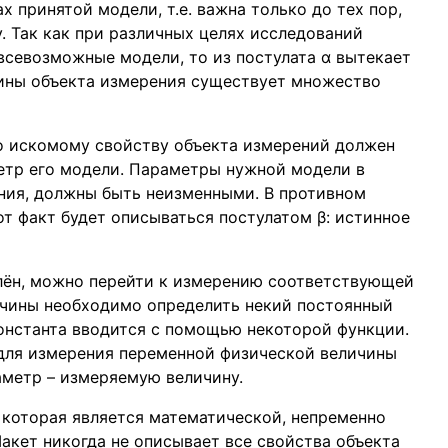
 принятой модели, т.е. важна только до тех пор,
. Так как при различных целях исследований
всевозможные модели, то из постулата α вытекает
чины объекта измерения существует множество
то искомому свойству объекта измерений должен
етр его модели. Параметры нужной модели в
ния, должны быть неизменными. В противном
от факт будет описываться постулатом β: истинное
лён, можно перейти к измерению соответствующей
ичины необходимо определить некий постоянный
константа вводится с помощью некоторой функции.
 для измерения переменной физической величины
метр – измеряемую величину.
 которая является математической, непременно
акет никогда не описывает все свойства объекта