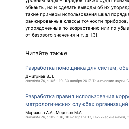
уровнем воды – порядок также будет неизм
объекты, но и сделать выводы об их упор
такие примеры использования шкал порядка
ранжированные классы точности приборов, 
упорядоченные по возрастанию или по убыв
от базового значения и т. д. [3].
Читайте также
Разработка помощника для систем, об
Дмитриев В.Л.
NovaInfo
74
, с.106-110,
30 ноября 2017
, Технические науки,
C
Разработка правил использования кор
метрологических службах организаций
Морозова А.А.
Морозов М.А.
NovaInfo
74
, с.102-106,
30 ноября 2017
, Технические науки,
C