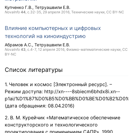
Купченко Г.В.
Тетруашвили Е.В.
NovaInfo
44
, с.32-35,
29 апреля 2016
, Технические науки,
CC BY-NC
Влияние компьютерных и цифровых
технологий на киноиндустрию
Абрамов А.С.
Тетруашвили Е.В.
NovaInfo
43
, с.4-7,
12 апреля 2016
, Физико-математические науки,
CC
BY-NC
Список литературы
Человек и космос [Электронный ресурс]. –
Режим доступа: http://xn----8sbiecm6bhdx8i.xn--
p1ai/%D1%87%D0%B5%D0%BB%D0%BE%D0%B2%D0%B
(дата обращения: 08.04.2016)
В. М. Курейчик «Математическое обеспечение
конструкторского и технологического
проектирования с применением САПР», 1990.