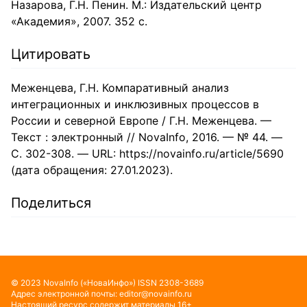
Назарова, Г.Н. Пенин. М.: Издательский центр
«Академия», 2007. 352 с.
Цитировать
Меженцева, Г.Н. Компаративный анализ
интеграционных и инклюзивных процессов в
России и северной Европе / Г.Н. Меженцева. —
Текст : электронный // NovaInfo, 2016. — № 44. —
С. 302-308. — URL: https://novainfo.ru/article/5690
(дата обращения: 27.01.2023).
Поделиться
©
2023
NovaInfo
(«НоваИнфо»)
ISSN
2308-3689
Адрес электронной почты:
editor@novainfo.ru
Настоящий ресурс содержит материалы 16+