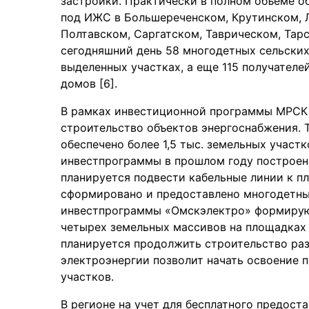
застройки. Практически в полном объеме 
под ИЖС в Большереченском, Крутинском, 
Полтавском, Саргатском, Таврическом, Тар
сегодняшний день 58 многодетных сельски
выделенных участках, а еще 115 получател
домов [6].
В рамках инвестиционной программы МРСК 
строительство объектов энергоснабжения. 
обеспечено более 1,5 тыс. земельных участ
инвестпрограммы в прошлом году построена
планируется подвести кабельные линии к п
сформировано и предоставлено многодетным
инвестпрограммы «Омскэлектро» формирую
четырех земельных массивов на площадках 
планируется продолжить строительство раз
электроэнергии позволит начать освоение 
участков.
В регионе на учет для бесплатного предост