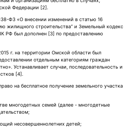
нам и организациям бесплатно в случаях,
кой Федерации [2].
138-ФЗ «О внесении изменений в статью 16
тию жилищного строительства” и Земельный кодекс
ЗК РФ был дополнен [3] по предоставлению
015 г. на территории Омской области был
редоставлении отдельным категориям граждан
тно». Устанавливает случаи, последовательность и
тков [4].
раво на бесплатное получение земельного участка
тве многодетных семей (далее - многодетные
дательством;
ающий несовершеннолетних детей;