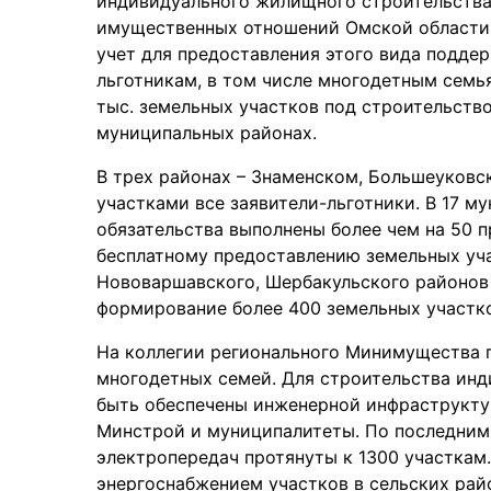
индивидуального жилищного строительства
имущественных отношений Омской области, 
учет для предоставления этого вида поддер
льготникам, в том числе многодетным семья
тыс. земельных участков под строительство,
муниципальных районах.
В трех районах – Знаменском, Большеуков
участками все заявители-льготники. В 17 м
обязательства выполнены более чем на 50 п
бесплатному предоставлению земельных уча
Нововаршавского, Шербакульского районов
формирование более 400 земельных участков
На коллегии регионального Минимущества 
многодетных семей. Для строительства ин
быть обеспечены инженерной инфраструктур
Минстрой и муниципалитеты. По последним
электропередач протянуты к 1300 участкам
энергоснабжением участков в сельских рай