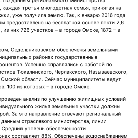
. По данным регионального Министерства
каждая третья многодетная семья, принятая на
жки, уже получила землю. Так, к январю 2016 года
м предоставлено на бесплатной основе почти 2,6
 из них 726 участков – в городе Омске, 1872 – в
ском, Седельниковском обеспечены земельными
униципальных районах государственные
роцентов. Успешно справлялись с работой по
стков Тюкалинского, Черлакского, Называевского,
 Омской области. Сейчас муниципалитеты ведут
, 100 из которых – в городе Омске.
проведен анализ по улучшению жилищных условий
дивидуального жилья земельные участки должны
ой. За это направление отвечают региональный
 данным отраслевого министерства, линии
. Средний уровень обеспеченности
онах составляет 88%. Обеспечены водоснабжением