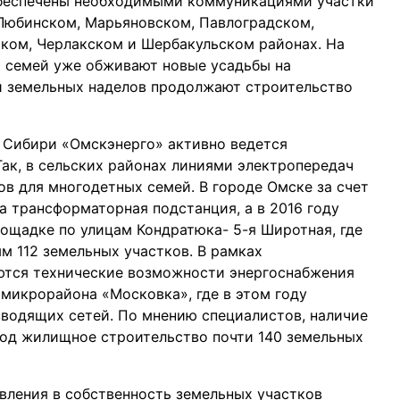
обеспечены необходимыми коммуникациями участки
Любинском, Марьяновском, Павлоградском,
ском, Черлакском и Шербакульском районах. На
х семей уже обживают новые усадьбы на
ей земельных наделов продолжают строительство
Сибири «Омскэнерго» активно ведется
Так, в сельских районах линиями электропередач
ков для многодетных семей. В городе Омске за счет
 трансформаторная подстанция, а в 2016 году
лощадке по улицам Кондратюка- 5-я Широтная, где
 112 земельных участков. В рамках
тся технические возможности энергоснабжения
микрорайона «Московка», где в этом году
водящих сетей. По мнению специалистов, наличие
под жилищное строительство почти 140 земельных
авления в собственность земельных участков