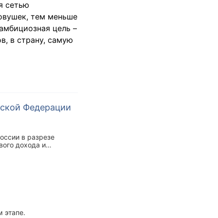
я сетью
овушек, тем меньше
амбициозная цель –
в, в страну, самую
йской Федерации
оссии в разрезе
вого дохода и
 этапе.