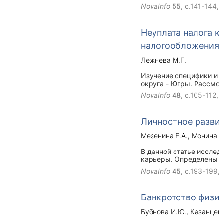
NovaInfo
55
, с.141-144
Неуплата налога 
налогообложения
Лежнева М.Г.
Изучение специфики и
округа - Югры. Рассм
налогообложения, обо
NovaInfo
48
, с.105-112
Личностное разв
Мезенина Е.А.
Монина 
В данной статье иссл
карьеры. Определены 
NovaInfo
45
, с.193-199
Банкротство физи
Бубнова И.Ю.
Казанце