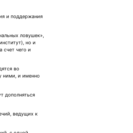
ия и поддержания
нальных ловушек»,
нститут), но и
 счет чего и
дятся во
 ними, и именно
ут дополняться
ечий, ведущих к
ий, с одной