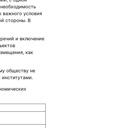
и необходимость
к важного условия
ой стороны. В
оречий и включение
ъектов
змещения, как
му обществу не
 институтами.
ономических