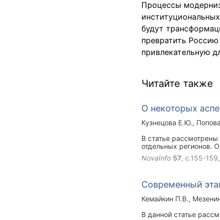
Процессы модерниз
институциональных
будут трансформац
превратить Россию 
привлекательную д
Читайте также
О некоторых аспе
Кузнецова Е.Ю.
Попова
В статье рассмотрены 
отдельных регионов. 
численности населения
NovaInfo
57
, с.155-159
Современный эта
Кемайкин П.В.
Мезенин
В данной статье расс