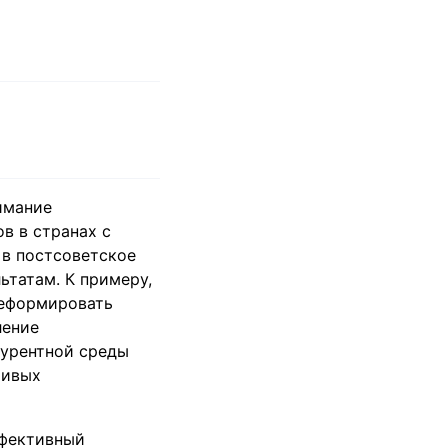
имание
в в странах с
в постсоветское
татам. К примеру,
реформировать
ление
курентной среды
чивых
ффективный