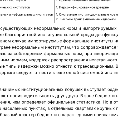
ских институтов
Провозглашаемый антилегализм
ческих институтов
Персонифицированное доверие
ьных и неформальных институтов
Системные институциональные ловуш
Высокие трансакционные издержки
а существующих неформальных норм и импортируемых
ие благоприятной институциональной среды для функ
отивном случае импортируемые формальные институты 
ране неформальным институтам, что сопровождается
олю за соблюдением формальных норм, противоречащи
ным нормам, издержек распространения нелегального
ые типы издержки можно отнести к трансакционным. 
держки следует отнести к ещё одной системной инсти
 значимых институциональных ловушек выступает бедно
ют производительность друг друга. В зоне бедности 
ения, чем определяет официальная статистика. Но в о
х населенных пунктах, в отдельных кварталах крупных 
бразный кластер бедности с характерными признаками