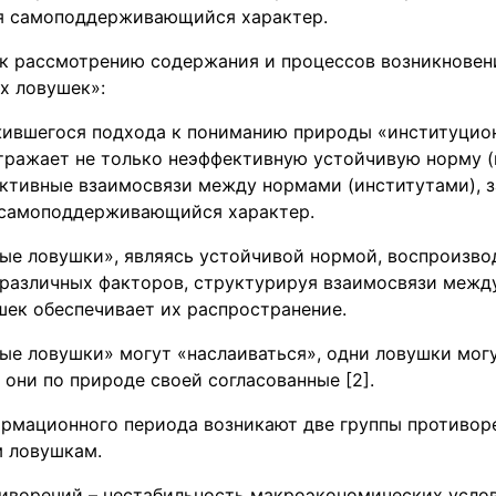
я самоподдерживающийся характер.
к рассмотрению содержания и процессов возникновен
х ловушек»:
жившегося подхода к пониманию природы «институцио
тражает не только неэффективную устойчивую норму (и
ктивные взаимосвязи между нормами (институтами), за
 самоподдерживающийся характер.
ые ловушки», являясь устойчивой нормой, воспроизво
различных факторов, структурируя взаимосвязи между
шек обеспечивает их распространение.
ые ловушки» могут «наслаиваться», одни ловушки мог
 они по природе своей согласованные [2].
ормационного периода возникают две группы противор
 ловушкам.
тиворечий – нестабильность макроэкономических услов