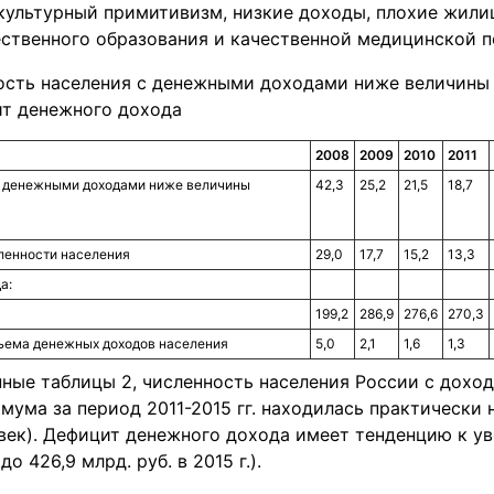
 культурный примитивизм, низкие доходы, плохие жили
ственного образования и качественной медицинской по
ность населения с денежными доходами ниже величины
т денежного дохода
2008
2009
2010
2011
с денежными доходами ниже величины
42,3
25,2
21,5
18,7
сленности населения
29,0
17,7
15,2
13,3
а:
199,2
286,9
276,6
270,3
бъема денежных доходов населения
5,0
2,1
1,6
1,3
нные таблицы 2, численность населения России с дохо
ума за период 2011-2015 гг. находилась практически 
овек). Дефицит денежного дохода имеет тенденцию к ув
 до 426,9 млрд. руб. в 2015 г.).