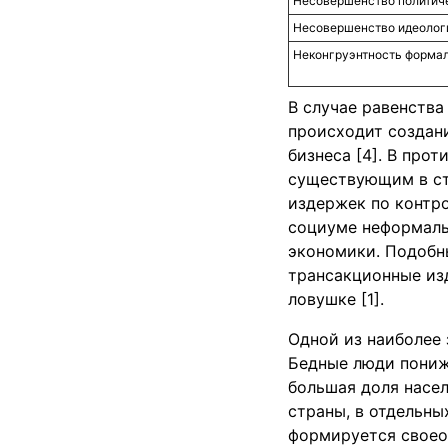
Несовершенство политиче
Несовершенство идеологи
Неконгруэнтность формал
В случае равенств
происходит создан
бизнеса [4]. В пр
существующим в ст
издержек по контр
социуме неформаль
экономики. Подобн
трансакционные из
ловушке [1].
Одной из наиболее
Бедные люди понижа
большая доля насел
страны, в отдельны
формируется своео