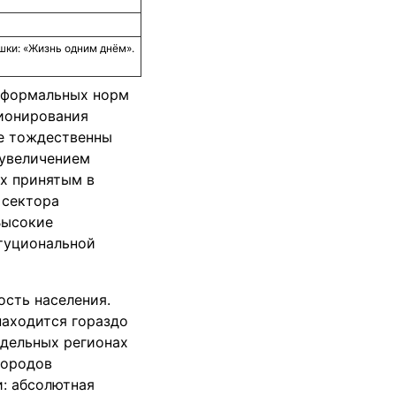
ки: «Жизнь одним днём».
 формальных норм
ционирования
не тождественны
 увеличением
х принятым в
 сектора
Высокие
туциональной
сть населения.
находится гораздо
тдельных регионах
городов
: абсолютная