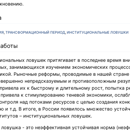
икновению.
а
ИЯ
ТРАНСФОРМАЦИОННЫЙ ПЕРИОД
ИНСТИТУЦИОНАЛЬНЫЕ ЛОВУШКИ
работы
иональных ловушек притягивает в последнее время вн
ных, занимающихся изучением экономических процессо
икой. Рыночные реформы, проводимые в нашей стране 
совершенно непредсказуемым и противоположным резуль
 привела их к быстрому и длительному рост, попытка 
 привела к стимулированию теневой экономики, ослаб
онтроля над потоками ресурсов с целью создания кон
 и т.д. В итоге, в России появилось множество устой
титутов – институциональных ловушек.
 ловушка - это неэффективная устойчивая норма (неэ