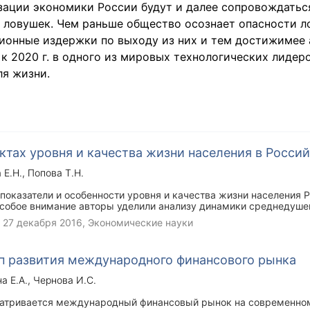
ации экономики России будут и далее сопровождатьс
 ловушек. Чем раньше общество осознает опасности л
ионные издержки по выходу из них и тем достижимее 
к 2020 г. в одного из мировых технологических лидеро
ля жизни.
ктах уровня и качества жизни населения в Росси
 Е.Н.
Попова Т.Н.
показатели и особенности уровня и качества жизни населения Р
Особое внимание авторы уделили анализу динамики среднедуше
 РФ за 2010-2015 гг.
,
27 декабря 2016
, Экономические науки
п развития международного финансового рынка
а Е.А.
Чернова И.С.
матривается международный финансовый рынок на современном