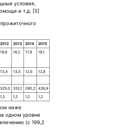
щные условия,
мощи и т.д. [5]
 прожиточного
2012
2013
2014
2015
18,8
18,2
17,9
18,1
13,4
13,0
12,6
12,8
325,0
352,1
380,2
426,9
1,3
1,2
1,2
1,2
дом ниже
на одном уровне
еличению (с 199,2