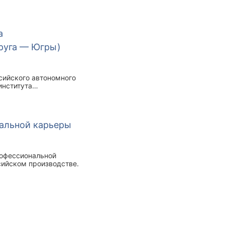
а
руга — Югры)
сийского автономного
института
нальной карьеры
рофессиональной
сийском производстве.