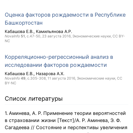
Оценка факторов рождаемости в Республике
Башкортостан
Кабашова Е.В.
Камильянова А.Р.
NovaInfo
51
, с.47-50,
23 августа 2016
, Экономические науки,
CC BY-
NC
Корреляционно-регрессионный анализ в
исследовании факторов рождаемости
Кабашова Е.В.
Назарова А.Х.
NovaInfo
49
, с.305-308,
11 августа 2016
, Экономические науки,
CC
BY-NC
Список литературы
Аминева, А. Р. Применение теории вероятностей
в страховании жизни [Текст]/А. Р. Аминева, Э. Ф.
Сагадеева // Состояние и перспективы увеличения