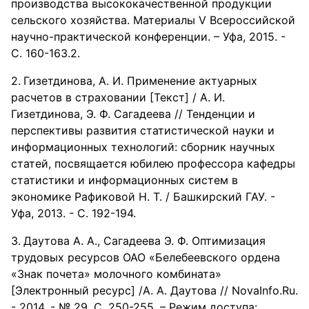
производства высококачественной продукции
сельского хозяйства. Материалы V Всероссийской
научно-практической конференции. – Уфа, 2015. -
С. 160-163.2.
Гизетдинова, А. И. Применение актуарных
расчетов в страховании [Текст] / А. И.
Гизетдинова, Э. Ф. Сагадеева // Тенденции и
перспективы развития статистической науки и
информационных технологий: сборник научных
статей, посвящается юбилею профессора кафедры
статистики и информационных систем в
экономике Рафиковой Н. Т. / Башкирский ГАУ. -
Уфа, 2013. - С. 192-194.
Даутова А. А., Сагадеева Э. Ф. Оптимизация
трудовых ресурсов ОАО «Белебеевского ордена
«Знак почета» молочного комбината»
[Электронный ресурс] /А. А. Даутова // NovaInfo.Ru.
- 2014. - № 29. С. 250-255. – Режим доступа: