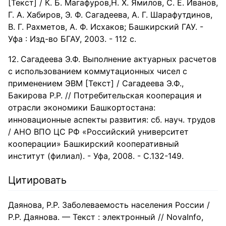
[Текст] / К. Б. Магафуров,Н. Х. Ямилов, С. Е. Иванов,
Г. А. Хабиров, Э. Ф. Сагадеева, А. Г. Шарафутдинов,
В. Г. Рахметов, А. Ф. Исхаков; Башкирский ГАУ. -
Уфа : Изд-во БГАУ, 2003. - 112 с.
Сагадеева Э.Ф. Выполнение актуарных расчетов
с использованием коммутационных чисел с
применением ЭВМ [Текст] / Сагадеева Э.Ф.,
Бакирова Р.Р. // Потребительская кооперация и
отрасли экономики Башкортостана:
инновационные аспекты развития: сб. науч. трудов
/ АНО ВПО ЦС РФ «Российский университет
кооперации» Башкирский кооперативный
институт (филиал). - Уфа, 2008. - С.132-149.
Цитировать
Даянова, Р.Р. Заболеваемость населения России /
Р.Р. Даянова. — Текст : электронный // NovaInfo,