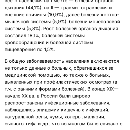
всего населения на I месте — болезни органов
дыхания (44,1%), на II — травмы, отравления и
внешние причины (10,9%), далее болезни костно-
мышечной системы (5,9%), болезни мочеполовой
системы (5,8%). Рост болезней органов дыхания
составил 18,1%, болезней системы
кровообращения и болезней системы
пищеварения по 1,5%.
В общую заболеваемость населения включаются
не только данные о больных, обратившихся за
медицинской помощью, но также о больных,
выявленных при профилактических осмотрах (в
т.ч. с ранними формами болезней). В конце XIX—
начале XX вв. в России были широко
распространены инфекционные заболевания,
наблюдались эпидемии кишечных инфекций,
натуральной оспы, чумы, холеры, малярии,
сыпного тифа и др., что во многом было связано с