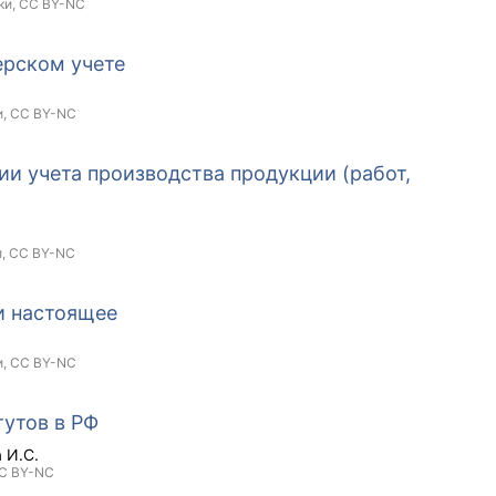
ки,
CC BY-NC
ерском учете
и,
CC BY-NC
ии учета производства продукции (работ,
и,
CC BY-NC
и настоящее
и,
CC BY-NC
утов в РФ
 И.С.
C BY-NC