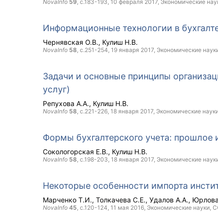
NovaInfo
59
, с.183-193,
10 февраля 2017
, Экономические нау
Информационные технологии в бухгалт
Чернявская О.В.
Кулиш Н.В.
NovaInfo
58
, с.251-254,
19 января 2017
, Экономические наук
Задачи и основные принципы организац
услуг)
Репухова А.А.
Кулиш Н.В.
NovaInfo
58
, с.221-226,
18 января 2017
, Экономические наук
Формы бухгалтерского учета: прошлое 
Сокологорская Е.В.
Кулиш Н.В.
NovaInfo
58
, с.198-203,
18 января 2017
, Экономические наук
Некоторые особенности импорта инстит
Марченко Т.И.
Толкачева С.Е.
Удалов А.А.
Юрлова
NovaInfo
45
, с.120-124,
11 мая 2016
, Экономические науки,
C