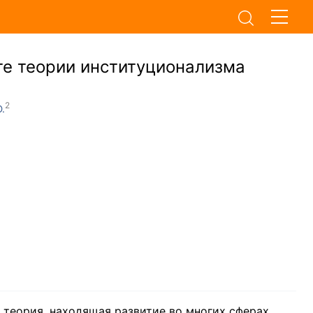
сте теории институционализма
.
 теория, находящая развитие во многих сферах