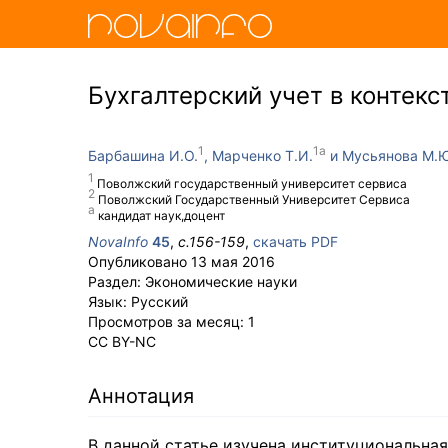
Бухгалтерский учет в контек
Барбашина И.О.
Марченко Т.И.
Мусьянова М.Ю
Поволжский государственный университет сервиса
Поволжский Государственный Университет Сервиса
кандидат наук,доцент
NovaInfo
45
,
с.
156-159
,
скачать PDF
Опубликовано
13 мая 2016
Раздел:
Экономические науки
Язык:
Русский
Просмотров за месяц:
1
CC BY-NC
Аннотация
В данной статье изучена институциональная