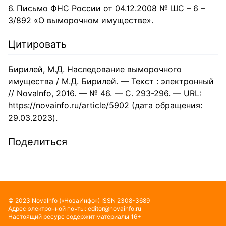
Письмо ФНС России от 04.12.2008 № ШС – 6 –
3/892 «О выморочном имуществе».
Цитировать
Бирилей, М.Д. Наследование выморочного
имущества / М.Д. Бирилей. — Текст : электронный
// NovaInfo, 2016. — № 46. — С. 293-296. — URL:
https://novainfo.ru/article/5902 (дата обращения:
29.03.2023).
Поделиться
©
2023
NovaInfo
(«НоваИнфо»)
ISSN
2308-3689
Адрес электронной почты:
editor@novainfo.ru
Настоящий ресурс содержит материалы 16+